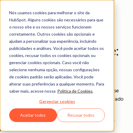
Nós usamos cookies para melhorar o site da
HubSpot. Alguns cookies são necessários para que
Download gratuito
o nosso site e os nossos serviços funcionem
corretamente. Outros cookies são opcionais e
Guia Completo de
ajudam a personalizar sua experiência, incluindo
Customer Experience:
publicidades e análises. Você pode aceitar todos os
cookies, recusar todos os cookies opcionais ou
Da conversão ao
gerenciar cookies opcionais. Caso você não
selecione nenhuma opção, nossas configurações
Customer Success
de cookies padrão serão aplicadas. Você pode
alterar suas preferências a qualquer momento. Para
As duas empresas líderes em experiência do cliente se
saber mais, acesse nossa
Política de Cookies
.
reuniram para contar sobre as perspectivas do mercado
Gerenciar cookies
para 2025 de Customer Experience.
Aceitar todos
Recusar todos
Neste guia, você encontrará as melhores práticas de
personalização, pesquisa de mercado de Customer