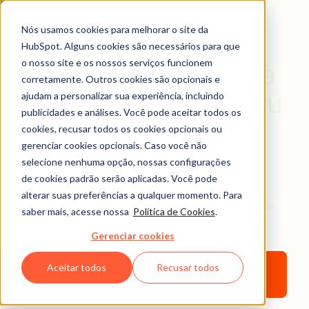
Baixe grátis
Nós usamos cookies para melhorar o site da
Sucesso do cliente:
HubSpot. Alguns cookies são necessários para que
o nosso site e os nossos serviços funcionem
tudo que você precisa
corretamente. Outros cookies são opcionais e
saber para agradar seu
ajudam a personalizar sua experiência, incluindo
publicidades e análises. Você pode aceitar todos os
público
cookies, recusar todos os cookies opcionais ou
gerenciar cookies opcionais. Caso você não
selecione nenhuma opção, nossas configurações
Conte com nosso e-book para entender como
de cookies padrão serão aplicadas. Você pode
implementar as melhores práticas que vão trazer
alterar suas preferências a qualquer momento. Para
sucesso para seus consumidores e mais lucro para sua
saber mais, acesse nossa
Política de Cookies
.
empresa.
Gerenciar cookies
Aceitar todos
Recusar todos
Baixe agora gratuitamente