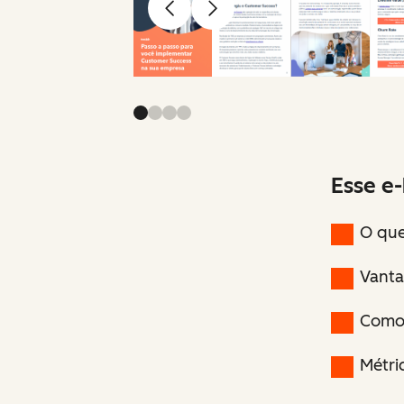
Anterior
Avançar
Esse e-
O que
Vanta
Como 
Métri