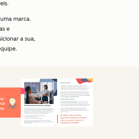
eis.
m uma marca.
as e
icionar a sua,
equipe.