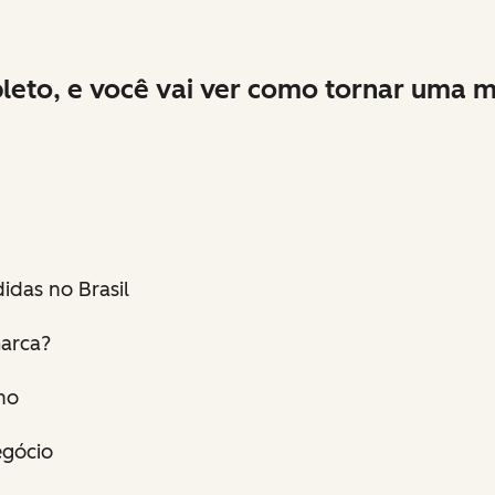
leto, e você vai ver como tornar uma m
das no Brasil
marca?
no
egócio