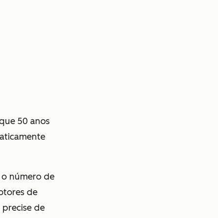
que 50 anos
raticamente
i o número de
otores de
 precise de