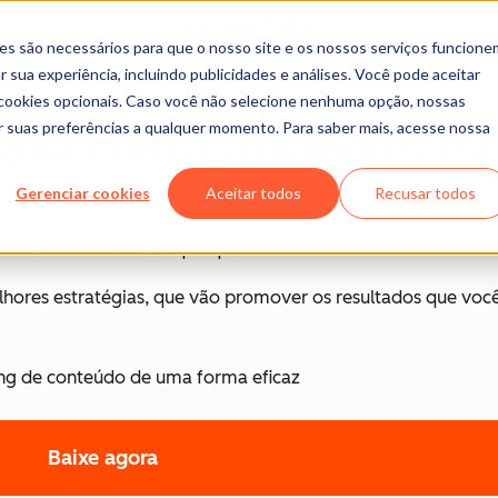
es são necessários para que o nosso site e os nossos serviços funcione
 sua experiência, incluindo publicidades e análises. Você pode aceitar
r cookies opcionais. Caso você não selecione nenhuma opção, nossas
ar suas preferências a qualquer momento. Para saber mais, acesse nossa
guia com as melhores est
Gerenciar cookies
Aceitar todos
Recusar todos
o se trata de “fazer qualquer coisa”.
ores estratégias, que vão promover os resultados que você
ing de conteúdo de uma forma eficaz
Baixe agora