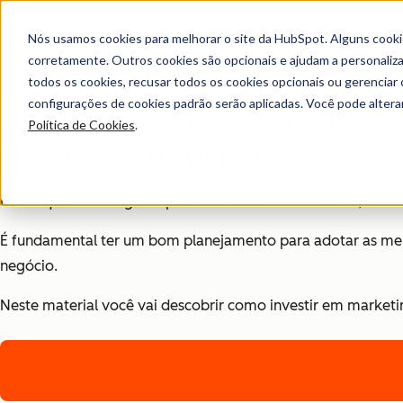
Nós usamos cookies para melhorar o site da HubSpot. Alguns cooki
corretamente. Outros cookies são opcionais e ajudam a personalizar
E-book gratuito
todos os cookies, recusar todos os cookies opcionais ou gerencia
configurações de cookies padrão serão aplicadas. Você pode alter
Marketing de conteúdo: 
Política de Cookies
.
para seu negócio
É fato que todo negócio precisa investir em conteúdo, mas nã
É fundamental ter um bom planejamento para adotar as melh
negócio.
Neste material você vai descobrir como investir em market