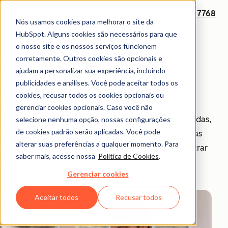
+1 888 482 7768
Nós usamos cookies para melhorar o site da
Entre em contato
HubSpot. Alguns cookies são necessários para que
o nosso site e os nossos serviços funcionem
conosco sobre o
corretamente. Outros cookies são opcionais e
ajudam a personalizar sua experiência, incluindo
software da HubSpot
publicidades e análises. Você pode aceitar todos os
cookies, recusar todos os cookies opcionais ou
Queremos te mostrar como você pode obter mais
gerenciar cookies opcionais. Caso você não
tráfego e leads, aumentar sua produtividade de vendas,
selecione nenhuma opção, nossas configurações
de cookies padrão serão aplicadas. Você pode
fornecer um melhor atendimento ao cliente, ou todas
alterar suas preferências a qualquer momento. Para
essas questões! Aqui estão algumas maneiras de entrar
saber mais, acesse nossa
Política de Cookies
.
em contato com a nossa equipe de vendas.
Gerenciar cookies
Aceitar todos
Recusar todos