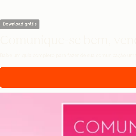
Download grátis
Comunique-se bem, ven
Baixe um guia completo para fazer de sua comunicação uma 