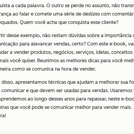
ista a cada palavra.
O outro se perde no assunto, não trans
rança ao falar e comete uma série de deslizes com comentár
equados. Quem você acha que conquista esse cliente?
rtir desse exemplo, não restam dúvidas sobre a importância 
nicação para alavancar vendas, certo? Com este e-book, v
udar a vender produtos, negócios, serviços, ideias, conceitos 
mais você quiser. Reunimos as melhores dicas para você mel
neira como se comunica na hora de vender.
 disso, apresentamos técnicas que ajudam a melhorar sua f
e comunicar e que devem ser usadas para vendas. Usaremos
aprendemos ao longo desses anos para repassar, neste e-boo
iras que você pode se comunicar melhor para vender mais.
ra!