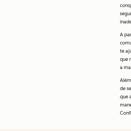
conqu
segu
inad
A pa
comu
te aj
que 
a ma
Além
de s
que 
mane
Confi