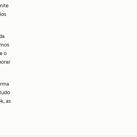
mite
ios
da
amos
e o
horar
orma
 tudo
k, as