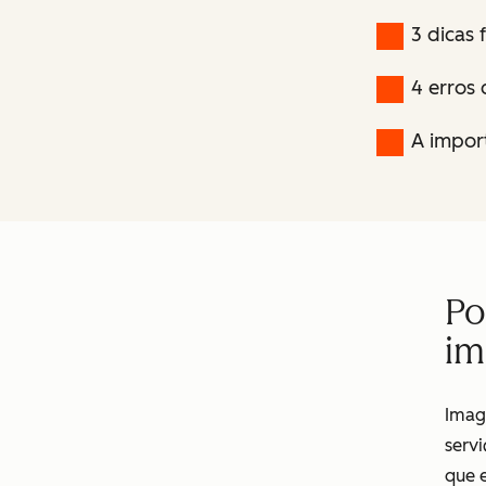
3 dicas
4 erros
A impor
Po
im
Imagi
serv
que e