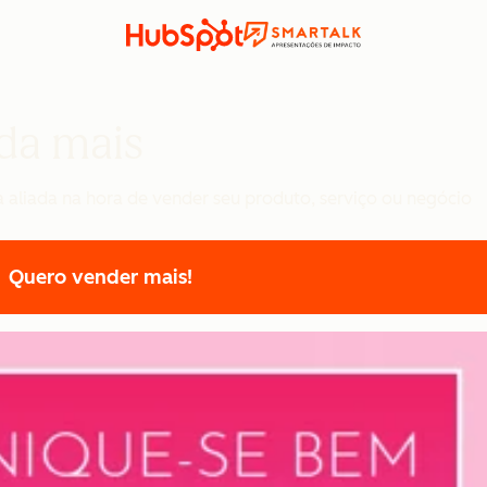
da mais
aliada na hora de vender seu produto, serviço ou negócio
Quero vender mais!