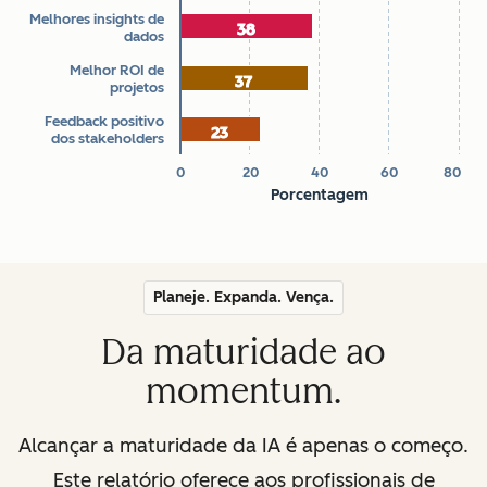
Melhores insights de
38
38
dados
Melhor ROI de
37
37
projetos
Feedback positivo
23
23
dos stakeholders
0
20
40
60
80
Porcentagem
End of interactive chart.
Planeje. Expanda. Vença.
Da maturidade ao
momentum.
Alcançar a maturidade da IA é apenas o começo.
Este relatório oferece aos profissionais de