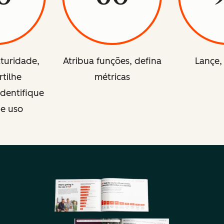
aturidade,
Atribua funções, defina
Lançe,
tilhe
métricas
identifique
de uso