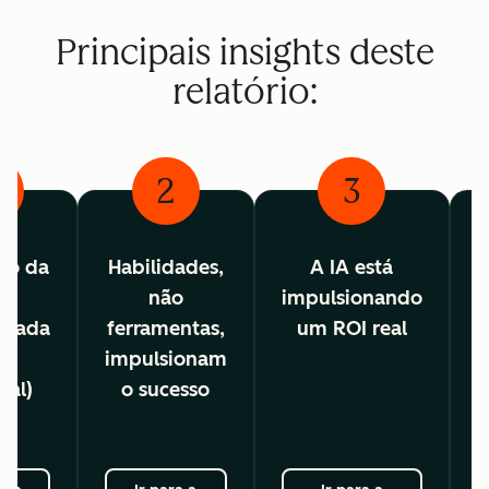
Principais insights deste
relatório:
2
3
ão da
Habilidades,
A IA está
é
não
impulsionando
c
lizada
ferramentas,
um ROI real
as
impulsionam
ual)
o sucesso