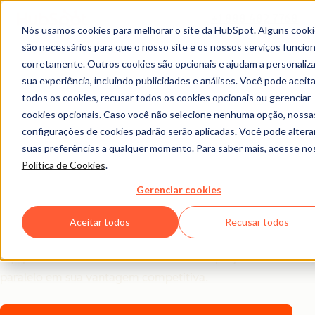
+1 888 482 7768
Nós usamos cookies para melhorar o site da HubSpot. Alguns cook
são necessários para que o nosso site e os nossos serviços funci
2025
corretamente. Outros cookies são opcionais e ajudam a personaliza
Tendências em IA para
sua experiência, incluindo publicidades e análises. Você pode aceita
todos os cookies, recusar todos os cookies opcionais ou gerenciar
profissionais de
cookies opcionais. Caso você não selecione nenhuma opção, nossa
configurações de cookies padrão serão aplicadas. Você pode altera
marketing
suas preferências a qualquer momento. Para saber mais, acesse n
Política de Cookies
.
Um panorama global de como mais de 1.500
Gerenciar cookies
profissionais de marketing estão usando IA para gerar
resultados. Das tendências emergentes às estratégias
Aceitar todos
Recusar todos
de bastidores, vamos analisar como as principais
equipes estão transformando a IA de um projeto
paralelo em sua vantagem competitiva.