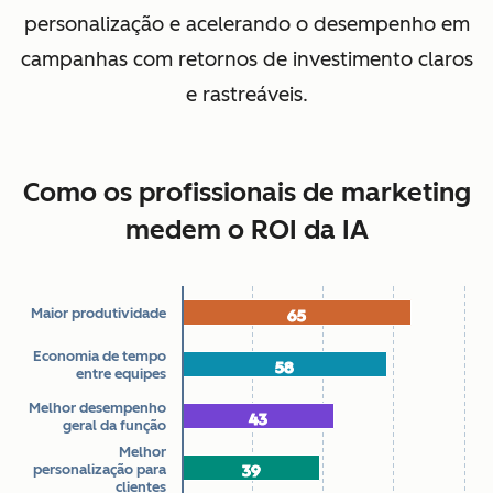
personalização e acelerando o desempenho em
campanhas com retornos de investimento claros
e rastreáveis.
Como os profissionais de marketing
medem o ROI da IA
Maior produtividade
65
65
Chart
Economia de tempo
58
58
entre equipes
Bar chart with 7 data series.
Melhor desempenho
Como os profissionais de marketing medem o ROI da IA
43
43
geral da função
The chart has 1 X axis displaying categories.
Melhor
personalização para
39
39
The chart has 1 Y axis displaying Porcentagem. Data range
clientes