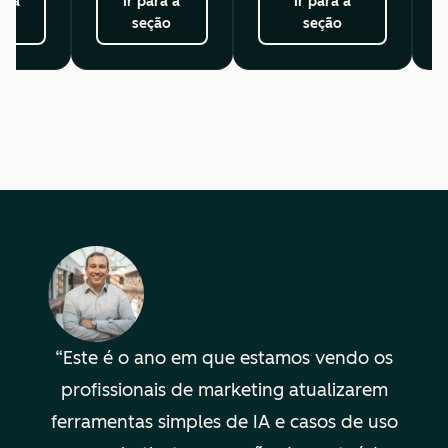
ra a
Ir para a
Ir para a
ão
seção
seção
Este é o ano em que estamos vendo os
profissionais de marketing atualizarem
ferramentas simples de IA e casos de uso