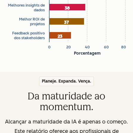
Melhores insights de
38
38
dados
Melhor ROI de
37
37
projetos
Feedback positivo
23
23
dos stakeholders
0
20
40
60
80
Porcentagem
End of interactive chart.
Planeje. Expanda. Vença.
Da maturidade ao
momentum.
Alcançar a maturidade da IA é apenas o começo.
Este relatório oferece aos profissionais de