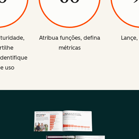
aturidade,
Atribua funções, defina
Lançe,
tilhe
métricas
identifique
de uso