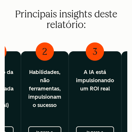
Principais insights deste
relatório:
2
3
ão da
Habilidades,
A IA está
é
não
impulsionando
c
lizada
ferramentas,
um ROI real
as
impulsionam
ual)
o sucesso