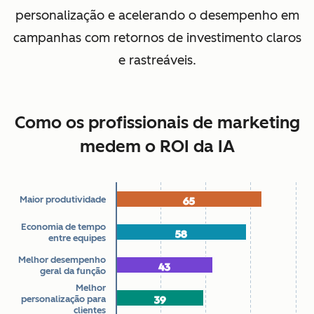
personalização e acelerando o desempenho em
campanhas com retornos de investimento claros
e rastreáveis.
Como os profissionais de marketing
medem o ROI da IA
Maior produtividade
65
65
Chart
Economia de tempo
58
58
entre equipes
Bar chart with 7 data series.
Melhor desempenho
Como os profissionais de marketing medem o ROI da IA
43
43
geral da função
The chart has 1 X axis displaying categories.
Melhor
personalização para
39
39
The chart has 1 Y axis displaying Porcentagem. Data range
clientes