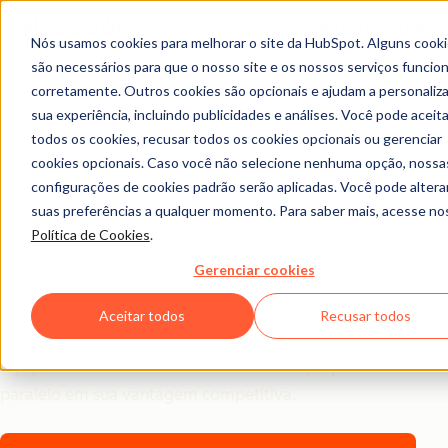
+1 888 482 7768
Nós usamos cookies para melhorar o site da HubSpot. Alguns cook
são necessários para que o nosso site e os nossos serviços funci
2025
corretamente. Outros cookies são opcionais e ajudam a personaliza
Tendências em IA para
sua experiência, incluindo publicidades e análises. Você pode aceita
todos os cookies, recusar todos os cookies opcionais ou gerenciar
profissionais de
cookies opcionais. Caso você não selecione nenhuma opção, nossa
configurações de cookies padrão serão aplicadas. Você pode altera
marketing
suas preferências a qualquer momento. Para saber mais, acesse n
Política de Cookies
.
Um panorama global de como mais de 1.500
Gerenciar cookies
profissionais de marketing estão usando IA para gerar
resultados. Das tendências emergentes às estratégias
Aceitar todos
Recusar todos
de bastidores, vamos analisar como as principais
equipes estão transformando a IA de um projeto
paralelo em sua vantagem competitiva.