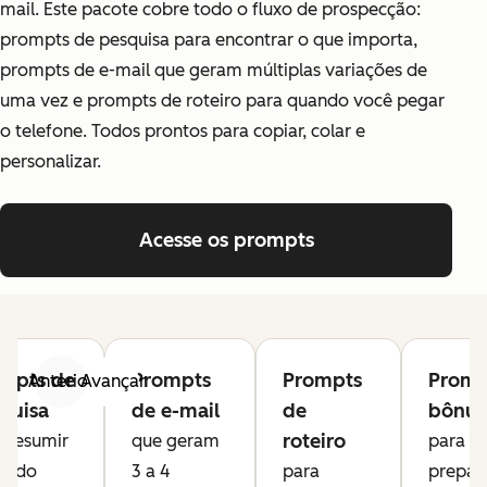
mail. Este pacote cobre todo o fluxo de prospecção:
prompts de pesquisa para encontrar o que importa,
prompts de e-mail que geram múltiplas variações de
uma vez e prompts de roteiro para quando você pegar
o telefone. Todos prontos para copiar, colar e
personalizar.
Acesse os prompts
mpts de
Prompts
Prompts
Promp
Anterior
Avançar
quisa
de e-mail
de
bônus
roteiro
 resumir
que geram
para
is do
3 a 4
para
prepar