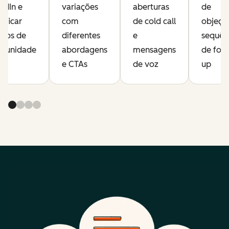
edIn e
variações
aberturas
de
tificar
com
de cold call
objeçõ
lhos de
diferentes
e
sequên
rtunidade
abordagens
mensagens
de foll
e CTAs
de voz
up