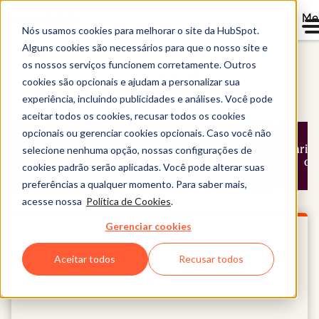
Me
Nós usamos cookies para melhorar o site da HubSpot.
Alguns cookies são necessários para que o nosso site e
os nossos serviços funcionem corretamente. Outros
Novidades
cookies são opcionais e ajudam a personalizar sua
experiência, incluindo publicidades e análises. Você pode
aceitar todos os cookies, recusar todos os cookies
Breeze
opcionais ou gerenciar cookies opcionais. Caso você não
tomer
Answer
Progressão
Assistant
gent
Engine
Inteligente
Enriq
selecione nenhuma opção, nossas configurações de
para
ra E-
Optimization
de
de
cookies padrão serão aplicadas. Você pode alterar suas
Loop
mail
(AEO)
Negócios
Marketing
preferências a qualquer momento. Para saber mais,
acesse nossa
Política de Cookies
.
Gerenciar cookies
Aceitar todos
Recusar todos