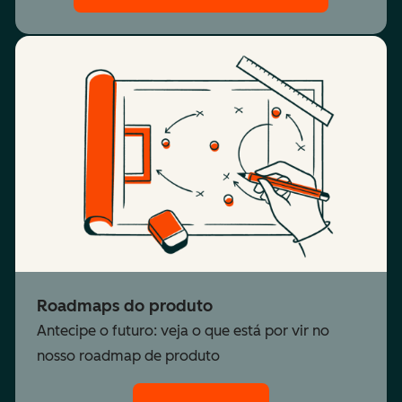
Roadmaps do produto
Antecipe o futuro: veja o que está por vir no
nosso roadmap de produto