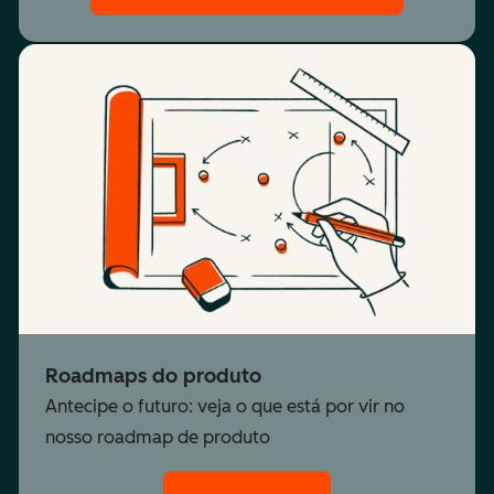
Roadmaps do produto
Antecipe o futuro: veja o que está por vir no
nosso roadmap de produto