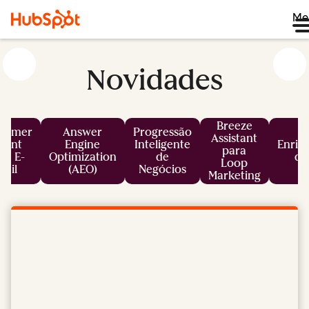
Me
Novidades
Breeze
tomer
Answer
Progressão
Assistant
gent
Engine
Inteligente
Enriq
para
ra E-
Optimization
de
de
Loop
mail
(AEO)
Negócios
Marketing