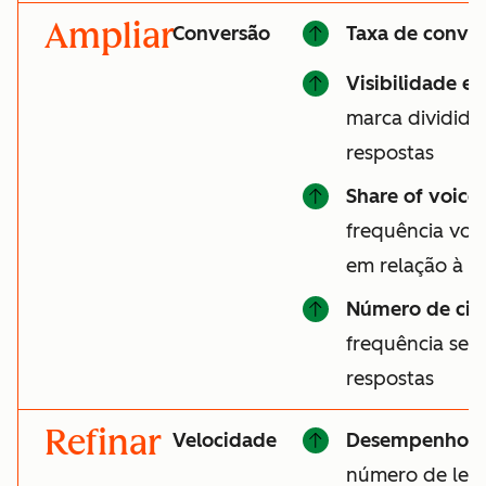
Ampliar
Conversão
Taxa de conver
Visibilidade e
marca divididas
respostas
Share of voice
frequência vo
em relação à c
Número de cit
frequência seu 
respostas
Refinar
Velocidade
Desempenho d
número de lead