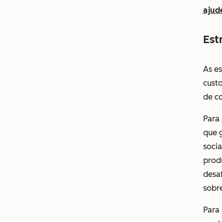
ajud
Est
As e
cust
de c
Para
que g
socia
prod
desaf
sobr
Para 