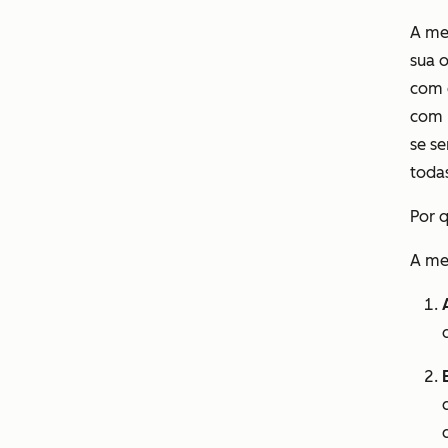
A me
sua o
com 
com m
se se
toda
Por 
A me