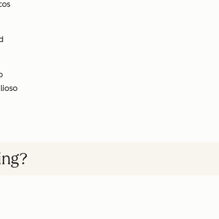
cos
d
o
lioso
ing?