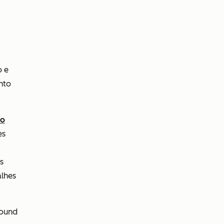
o e
nto
do
es
s
alhes
bound