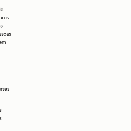
de
uros
os
ssoas
 em
ersas
s
s