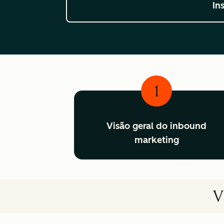
In
1
Visão geral do inbound
marketing
V