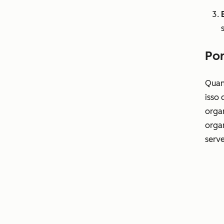
Por
Quan
isso 
organ
organ
serv