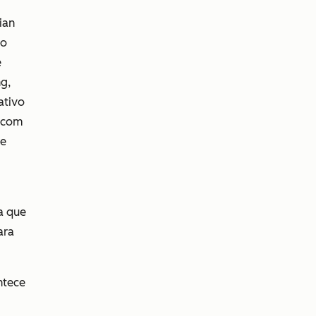
ian
do
e
g,
ativo
a com
se
a que
ara
ntece