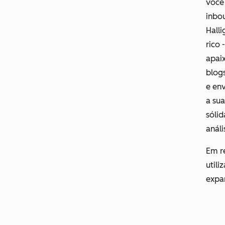
você 
inbo
Halli
rico 
apaix
blogs
e en
a su
sólid
análi
Em r
util
expan