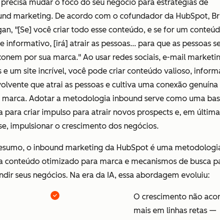
precisa mudar o foco do seu negócio para estratégias de
und marketing. De acordo com o cofundador da HubSpot, Br
gan, "[Se] você criar todo esse conteúdo, e se for um conteú
-e informativo, [irá] atrair as pessoas... para que as pessoas s
onem por sua marca." Ao usar redes sociais, e-mail marketin
 e um site incrível, você pode criar conteúdo valioso, inform
volvente que atrai as pessoas e cultiva uma conexão genuín
a marca. Adotar a metodologia inbound serve como uma ba
a para criar impulso para atrair novos prospects e, em última
se, impulsionar o crescimento dos negócios.
esumo, o inbound marketing da HubSpot é uma metodologi
iza conteúdo otimizado para marca e mecanismos de busca p
dir seus negócios. Na era da IA, essa abordagem evoluiu:
O crescimento não aco
mais em linhas retas —