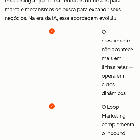
metodologia que utiliza conteúdo otimizado para
marca e mecanismos de busca para expandir seus
negócios. Na era da IA, essa abordagem evoluiu:
O
crescimento
não acontece
mais em
linhas retas —
opera em
ciclos
dinâmicos
O Loop
Marketing
complementa
o inbound