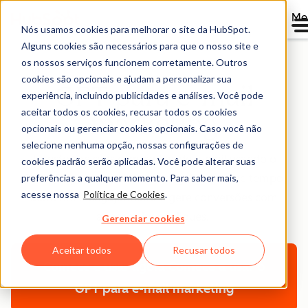
Me
Nós usamos cookies para melhorar o site da HubSpot.
Alguns cookies são necessários para que o nosso site e
os nossos serviços funcionem corretamente. Outros
cookies são opcionais e ajudam a personalizar sua
GPT para e-mail
experiência, incluindo publicidades e análises. Você pode
aceitar todos os cookies, recusar todos os cookies
marketing
opcionais ou gerenciar cookies opcionais. Caso você não
selecione nenhuma opção, nossas configurações de
Transforme suas campanhas de e-mail usando o
cookies padrão serão aplicadas. Você pode alterar suas
preferências a qualquer momento. Para saber mais,
ChatGPT para e-mail marketing. Economize tempo,
acesse nossa
Política de Cookies
.
aumente o engajamento e gere conversões com
apenas alguns cliques.
Gerenciar cookies
Aceitar todos
Recusar todos
Comece a usar agora
Comece a usar o
GPT para e-mail marketing