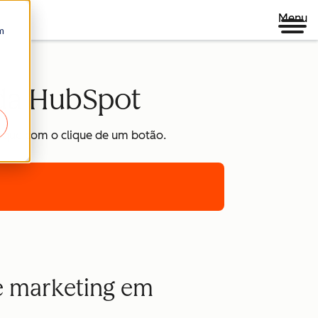
Menu
m
 da HubSpot
ique com o clique de um botão.
de marketing em