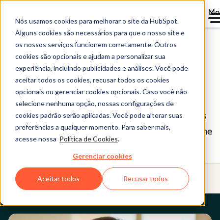
Me
Nós usamos cookies para melhorar o site da HubSpot.
Alguns cookies são necessários para que o nosso site e
Conselho administrativo
os nossos serviços funcionem corretamente. Outros
cookies são opcionais e ajudam a personalizar sua
A HubSpot (NYSE: HUBS) é uma empresa de
experiência, incluindo publicidades e análises. Você pode
aceitar todos os cookies, recusar todos os cookies
capital aberto. Conheça o conselho
opcionais ou gerenciar cookies opcionais. Caso você não
administrativo da HubSpot, o grupo de
selecione nenhuma opção, nossas configurações de
indivíduos que nós orgulhosamente ajudamos
cookies padrão serão aplicadas. Você pode alterar suas
preferências a qualquer momento. Para saber mais,
na missão de supervisionar os negócios em nome
acesse nossa
Política de Cookies
.
de nossos acionistas.
Gerenciar cookies
Menu
Aceitar todos
Recusar todos