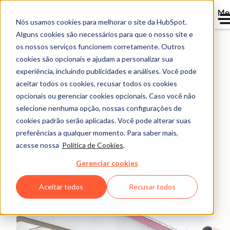
Me
Nós usamos cookies para melhorar o site da HubSpot.
Alguns cookies são necessários para que o nosso site e
Diretório
os nossos serviços funcionem corretamente. Outros
cookies são opcionais e ajudam a personalizar sua
experiência, incluindo publicidades e análises. Você pode
aceitar todos os cookies, recusar todos os cookies
ESPM fortalece
opcionais ou gerenciar cookies opcionais. Caso você não
selecione nenhuma opção, nossas configurações de
experiência de alunos e
cookies padrão serão aplicadas. Você pode alterar suas
candidatos com
preferências a qualquer momento. Para saber mais,
acesse nossa
Política de Cookies
.
plataforma de gestão
Gerenciar cookies
unificada
Aceitar todos
Recusar todos
Educação
Grandes empresas (mais de 200 funcionários)