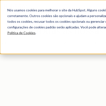
Nós usamos cookies para melhorar o site da HubSpot. Alguns cooki
corretamente. Outros cookies são opcionais e ajudam a personalizar
Página principal dos estudos de caso
todos os cookies, recusar todos os cookies opcionais ou gerencia
configurações de cookies padrão serão aplicadas. Você pode alter
Explore todas as nossas h
Política de Cookies
.
Saiba como empresas como a sua tiveram resultados impres