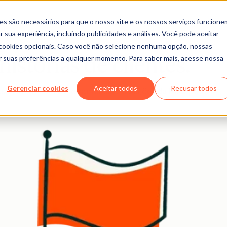
es são necessários para que o nosso site e os nossos serviços funcione
 sua experiência, incluindo publicidades e análises. Você pode aceitar
r cookies opcionais. Caso você não selecione nenhuma opção, nossas
ar suas preferências a qualquer momento. Para saber mais, acesse nossa
istórias de clientes.
Gerenciar cookies
Aceitar todos
Recusar todos
sionantes com as ferramentas e soluções da HubSpot.