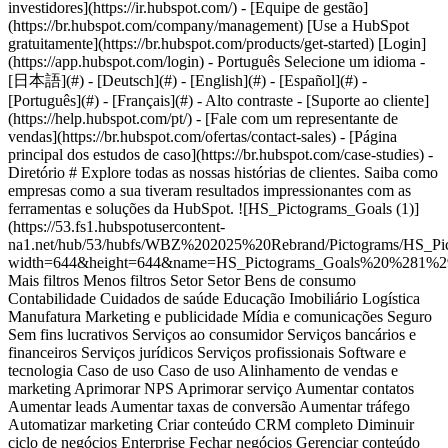
- [Página principal dos estudos de caso](https://br.hubspot.com/case-studies) - Diretório # Explore todas as nossas histórias de clientes. Saiba como empresas como a sua tiveram resultados impressionantes com as ferramentas e soluções da HubSpot. ![HS_Pictograms_Goals (1)](https://53.fs1.hubspotusercontent-na1.net/hub/53/hubfs/WBZ%202025%20Rebrand/Pictograms/HS_Pictograms_Goals%20%281%29.webp?width=644&height=644&name=HS_Pictograms_Goals%20%281%29.webp) Mais filtros Menos filtros Setor Setor Bens de consumo Contabilidade Cuidados de saúde Educação Imobiliário Logística Manufatura Marketing e publicidade Mídia e comunicações Seguro Sem fins lucrativos Serviços ao consumidor Serviços bancários e financeiros Serviços jurídicos Serviços profissionais Software e tecnologia Caso de uso Caso de uso Alinhamento de vendas e marketing Aprimorar NPS Aprimorar serviço Aumentar contatos Aumentar leads Aumentar taxas de conversão Aumentar tráfego Automatizar marketing Criar conteúdo CRM completo Diminuir ciclo de negócios Enterprise Fechar negócios Gerenciar conteúdo Grandes equipes comerciais HubSpot para Startups Impulsionar vendas Inbound Marketing Integrar dados da empresa Integrações Melhorar gerenciamento de contatos Otimizar o serviço ao cliente Otimização de dados Parceiros de soluções Personalizar campanhas Reduzir a rotatividade de clientes Produto da HubSpot Produto da HubSpot Content Hub Data Hub Ferramentas gratuitas HubSpot's AI Marketing Hub Plataforma de CRM completa Sales Hub Service Hub Smart CRM Tamanho da empresa Tamanho da empresa Pequenas empresas (1-25 funcionários) Empresas médias (25-200 funcionários) Grandes empresas (mais de 200 funcionários) Serviços profissionais Limpar filtros Classificar por: Mais recente Em destaque 5 resultados - ![](https://53.fs1.hubspotusercontent-na1.net/hub/53/hubfs/PORTUGUESE%20-%20Webinar%20Marathon%202025/Tegrus%20logo.png?width=215&height=50&name=Tegrus%20logo.png) ### Economia de tempo e maior lucratividade: Os números por trás da parceria Tegrus x HubSpot - Serviços profissionais - Integrar dados da empresa - Aprimorar serviço * * * [Leia mais](https://br.hubspot.com/case-studies/tegrus) - ![](https://53.fs1.hubspotusercontent-na1.net/hub/53/hubfs/syos.png?width=215&height=50&name=syos.png) ### Syos conecta ERP, Transportadoras e Agentes de Enriquecimento no CRM - Software e tecnologia - Integrar dados da empresa - Aprimorar serviço * * * [Leia mais](https://br.hubspot.com/case-studies/syos) - ![](https://53.fs1.hubspotusercontent-na1.net/hub/53/hubfs/oswaldo-cruz.png?width=215&height=50&name=oswaldo-cruz.png) ### Hospital Alemão Oswaldo Cruz: CRM e IA na experiência do paciente, médicos e equipes - Cuidados de saúde - Aprimorar serviço - Integrar dados da empresa * * * [Leia mais](https://br.hubspot.com/case-studies/hospital-oswaldo-cruz) - ![](https://53.fs1.hubspotusercontent-na1.net/hub/53/hubfs/clube-de-autores.png?width=215&height=50&name=clube-de-autores.png) ### Clube de Autores investe em AEO e produção de conteúdo com IA - Software e tecnologia - Inbound Marketing - Criar conteúdo * * * [Leia mais](https://br.hubspot.com/case-studies/clube-de-autores) - ![](https://53.fs1.hubspotusercontent-na1.net/hub/53/hubfs/dig-revops.png?width=215&height=50&name=dig-revops.png) ### Dig RevOps otimiza prospecção com sinais de intenção e agente com IA - Serviços profissionais - Impulsionar vendas * * * [Leia mais](https://br.hubspot.com/case-studies/dig-revops) - ![](https://53.fs1.hubspotusercontent-na1.net/hub/53/hubfs/logcomex-1.png?width=215&height=50&name=logcomex-1.png) ### LogComex escala operação de suporte e resolve 87% dos chamados no site com o Customer Agent - Software e tecnologia - Otimizar o serviço ao cliente - Reduzir a rotatividade de clientes * * * [Leia mais](https://br.hubspot.com/case-studies/logcomex) - ![](https://53.fs1.hubspotusercontent-na1.net/hub/53/hubfs/faster%20%281%29.png?width=215&height=50&name=faster%20%281%29.png) ### Faster aumenta conversão e reduz ciclo de vendas com ads integrados, agentes de IA e sinais de intenção - Software e tecnologia - Alinhamento de vendas e marketing - Automatizar marketing * * * [Leia mais](https://br.hubspot.com/case-studies/faster) - ![](https://53.fs1.hubspotusercontent-na1.net/hub/53/hubfs/unifecaf.png?width=215&height=50&name=unifecaf.png) ### UniFECAF: Universidade otimizou geração de demanda e atendimento ao aluno - Educação - Alinhamento de vendas e marketing - Integrar dados da empresa * * * [Leia mais](https://br.hubspot.com/case-studies/unifecaf) - ![](https://53.fs1.hubspotusercontent-na1.net/hub/53/hubfs/caffeine-army.webp?width=215&height=50&name=caffeine-army.webp) ### Caffeine Army transforma vendas com dados e inteligência comercial - Bens de consumo - Integrar dados da empresa - Impulsionar vendas * * * [Leia mais](https://br.hubspot.com/case-studies/caffeine-army) - ![](https://53.fs1.hubspotusercontent-na1.net/hub/53/hubfs/eletromidia.webp?width=215&height=50&name=eletromidia.webp) ### Eletromidia: de planilhas dispersas a inteligência em tempo real - Mídia e comunicações - Alinhamento de vendas e marketing - Automatizar marketing * * * [Leia mais](https://br.hubspot.com/case-studies/eletromidia) - ![](https://53.fs1.hubspotusercontent-na1.net/hubfs/53/logo-distrito.svg) ### Como o Distrito transformou sua operação de Marketing integrando HubSpot e IA - Software e tecnologia - Alinhamento de vendas e marketing - Automatizar marketing * * * [Leia mais](https://br.hubspot.com/case-studies/distrito) - ![](https://53.fs1.hubspotusercontent-na1.net/hub/53/hubfs/J-B-L.png?width=215&height=50&name=J-B-L.png) ### Jeeves simplifica os esforços de conversão e geração de leads com as ferramentas da HubSpot. - Serviços bancários e financeiros - CRM completo - Integrar dados da empresa * * * [Leia mais](https://br.hubspot.com/case-studies/jeeves) - ![](https://53.fs1.hubspotusercontent-na1.net/hub/53/hubfs/Captura%20de%20Pantalla%202022-10-27%20a%20la%28s%29%203.19.08%20p.%20m..png?width=215&height=50&name=Captura%20de%20Pantalla%202022-10-27%20a%20la%28s%29%203.19.08%20p.%20m..png) ### Com a HubSpot, a Dayway aumentou em 26 vezes seu tráfego médio de visitantes em apenas 4 meses - Software e tecnologia - CRM completo - Aumentar tráfego * * * [Leia mais](https://br.hubspot.com/case-studies/dayway) - ![Infraspeak](https://53.fs1.hubspotusercontent-na1.net/hub/53/hubfs/infraspeak.png?width=215&height=50&name=infraspeak.png) ### Plataforma integrada aumenta oportunidades da Infraspeak em 75% - Manufatura * * * [Leia mais](https://br.hubspot.com/case-studies/infraspeak) - ![](https://53.fs1.hubspotusercontent-na1.net/hub/53/hubfs/%5BPORTUGUESE%5D%20-%20Meta%20CAPI%20CRM/nfe.io-logo.png?width=215&height=50&name=nfe.io-logo.png) ### Como a NFE.io reduziu em 87% o custo por lead com a API de Conversões da Meta e a HubSpot - Contabilidade - Integrações - Otimização de dados * * * [Leia mais](https://br.hubspot.com/case-studies/nfe) - ![](https://53.fs1.hubspotusercontent-na1.net/hub/53/hubfs/banco-bs2.png?width=215&height=50&name=banco-bs2.png) ### Banco BS2 impulsiona abertura de contas e conversão de leads com Marketing e Vendas centralizados - Serviços bancários e financeiros - Alinhamento de vendas e marketing - Aprimorar serviço * * * [Leia mais](https://br.hubspot.com/case-studies/banco-bs2) - ![](https://53.fs1.hubspotusercontent-na1.net/hub/53/hubfs/bluepay.jpeg?width=215&height=50&name=bluepay.jpeg) ### Bluepay: Operação unificada e 5X mais produtividade em pré-vendas - Serviços bancários e financeiros - Alinhamento de vendas e marketing - Aprimorar serviço * * * [Leia mais](https://br.hubspot.com/case-studies/bluepay-solutions) - ![](https://53.fs1.hubspotusercontent-na1.net/hub/53/hubfs/akad-seguros.png?width=215&height=50&name=akad-seguros.png) ### Akad Seguros: Transformação do Atendimento e Suporte com a HubSpot - Seguro - Alinhamento de vendas e marketing - Aprimorar serviço * * * [Leia mais](https://br.hubspot.com/case-studies/akad-seguros) - ![](https://53.fs1.hubspotusercontent-na1.net/hubfs/53/remessa-online.svg) ### Remessa Online reduz custos operacionais em 69% ao migrar plataforma de atendimento - Serviços bancários e financeiros - Alinhamento de vendas e marketing - Aprimorar serviço * * * [Leia mais](https://br.hubspot.com/case-studies/remessa-online) - ![](https://53.fs1.hubspotusercontent-na1.net/hub/53/hubfs/logo-dm.png?width=215&height=50&name=logo-dm.png) ### Serviços financeiros: DM elimina processos manuais e integra sistema legado ao CRM - Serviços bancários e financeiros - Parceiros de soluções - Alinhamento de vendas e marketing * * * [Leia mais](https://br.hubspot.com/case-studies/dm) - ![](https://53.fs1.hubspotusercontent-na1.net/hub/53/hubfs/gequimica-logo.png?width=215&height=50&name=gequimica-logo.png) ### De planilhas a um CRM estruturado: indústria Gequímica transforma vendas - Manufatura - Alinhamento de vendas e marketing - Automatizar marketing * * * [Leia mais](https://br.hubspot.com/case-studies/grupo-gequimica) - ![](https://53.fs1.hubspotusercontent-na1.net/hub/53/hubfs/helbor.png?width=215&height=50&name=helbor.png) ### Incorporadora Helbor moderniza CRM e otimiza vendas de 300 corretores - Imobiliário - Alinhamento de vendas e marketing - Automatizar marketing * * * [Leia mais](https://br.hubspot.com/case-studies/helbor) - ![](https://53.fs1.hubspotusercontent-na1.net/hub/53/hubfs/monocard-1.png?width=215&height=50&name=mono