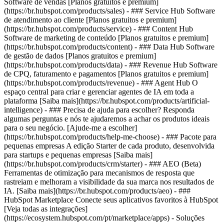
Software de vendas [Planos gratuitos e premium]
(https://br.hubspot.com/products/sales) - ### Service Hub Software
de atendimento ao cliente [Planos gratuitos e premium]
(https://br.hubspot.com/products/service) - ### Content Hub
Software de marketing de conteúdo [Planos gratuitos e premium]
(https://br.hubspot.com/products/content) - ### Data Hub Software
de gestão de dados [Planos gratuitos e premium]
(https://br.hubspot.com/products/data) - ### Revenue Hub Software
de CPQ, faturamento e pagamentos [Planos gratuitos e premium]
(https://br.hubspot.com/products/revenue) - ### Agent Hub O
espaço central para criar e gerenciar agentes de IA em toda a
plataforma [Saiba mais](https://br.hubspot.com/products/artificial-
intelligence) - ### Precisa de ajuda para escolher? Responda
algumas perguntas e nós te ajudaremos a achar os produtos ideais
para o seu negócio. [Ajude-me a escolher]
(https://br.hubspot.com/products/help-me-choose)
- ### Pacote para
pequenas empresas A edição Starter de cada produto, desenvolvida
para startups e pequenas empresas [Saiba mais]
(https://br.hubspot.com/products/crm/starter) - ### AEO (Beta)
Ferramentas de otimização para mecanismos de resposta que
rastreiam e melhoram a visibilidade da sua marca nos resultados de
IA. [Saiba mais](https://br.hubspot.com/products/aeo) - ###
HubSpot Marketplace Conecte seus aplicativos favoritos à HubSpot
[Veja todas as integrações]
(https://ecosystem.hubspot.com/pt/marketplace/apps) - Soluções