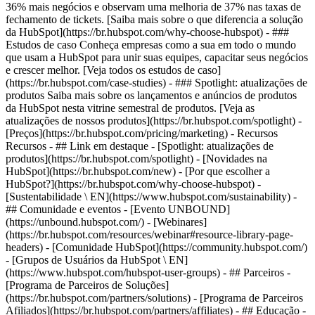
36% mais negócios e observam uma melhoria de 37% nas taxas de
fechamento de tickets. [Saiba mais sobre o que diferencia a solução
da HubSpot](https://br.hubspot.com/why-choose-hubspot) - ###
Estudos de caso Conheça empresas como a sua em todo o mundo
que usam a HubSpot para unir suas equipes, capacitar seus negócios
e crescer melhor. [Veja todos os estudos de caso]
(https://br.hubspot.com/case-studies) - ### Spotlight: atualizações de
produtos Saiba mais sobre os lançamentos e anúncios de produtos
da HubSpot nesta vitrine semestral de produtos. [Veja as
atualizações de nossos produtos](https://br.hubspot.com/spotlight) -
[Preços](https://br.hubspot.com/pricing/marketing) - Recursos
Recursos - ## Link em destaque - [Spotlight: atualizações de
produtos](https://br.hubspot.com/spotlight) - [Novidades na
HubSpot](https://br.hubspot.com/new) - [Por que escolher a
HubSpot?](https://br.hubspot.com/why-choose-hubspot) -
[Sustentabilidade \ EN](https://www.hubspot.com/sustainability) -
## Comunidade e eventos - [Evento UNBOUND]
(https://unbound.hubspot.com/) - [Webinares]
(https://br.hubspot.com/resources/webinar#resource-library-page-
headers) - [Comunidade HubSpot](https://community.hubspot.com/)
- [Grupos de Usuários da HubSpot \ EN]
(https://www.hubspot.com/hubspot-user-groups) - ## Parceiros -
[Programa de Parceiros de Soluções]
(https://br.hubspot.com/partners/solutions) - [Programa de Parceiros
Afiliados](https://br.hubspot.com/partners/affiliates) - ## Educação -