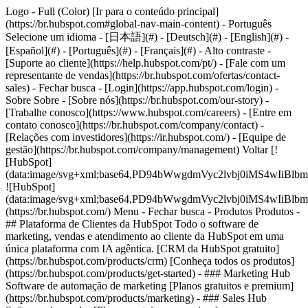
Logo - Full (Color) [Ir para o conteúdo principal]
(https://br.hubspot.com#global-nav-main-content) - Português
Selecione um idioma - [日本語](#) - [Deutsch](#) - [English](#) -
[Español](#) - [Português](#) - [Français](#) - Alto contraste -
[Suporte ao cliente](https://help.hubspot.com/pt/) - [Fale com um
representante de vendas](https://br.hubspot.com/ofertas/contact-
sales)
- Fechar busca - [Login](https://app.hubspot.com/login) -
Sobre Sobre - [Sobre nós](https://br.hubspot.com/our-story) -
[Trabalhe conosco](https://www.hubspot.com/careers) - [Entre em
contato conosco](https://br.hubspot.com/company/contact) -
[Relações com investidores](https://ir.hubspot.com/) - [Equipe de
gestão](https://br.hubspot.com/company/management) Voltar [!
[HubSpot]
(data:image/svg+xml;base64,PD94bWwgdmVyc2lvbj0iM
![HubSpot]
(data:image/svg+xml;base64,PD94bWwgdmVyc2lvbj0iM
(https://br.hubspot.com/) Menu - Fechar busca
- Produtos Produtos -
## Plataforma de Clientes da HubSpot Todo o software de
marketing, vendas e atendimento ao cliente da HubSpot em uma
única plataforma com IA agêntica. [CRM da HubSpot gratuito]
(https://br.hubspot.com/products/crm) [Conheça todos os produtos]
(https://br.hubspot.com/products/get-started)
- ### Marketing Hub
Software de automação de marketing [Planos gratuitos e premium]
(https://br.hubspot.com/products/marketing) - ### Sales Hub