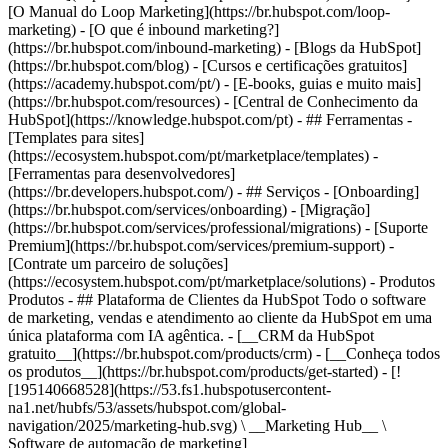
[O Manual do Loop Marketing](https://br.hubspot.com/loop-
marketing) - [O que é inbound marketing?]
(https://br.hubspot.com/inbound-marketing) - [Blogs da HubSpot]
(https://br.hubspot.com/blog) - [Cursos e certificações gratuitos]
(https://academy.hubspot.com/pt/) - [E-books, guias e muito mais]
(https://br.hubspot.com/resources) - [Central de Conhecimento da
HubSpot](https://knowledge.hubspot.com/pt) - ## Ferramentas -
[Templates para sites]
(https://ecosystem.hubspot.com/pt/marketplace/templates) -
[Ferramentas para desenvolvedores]
(https://br.developers.hubspot.com/) - ## Serviços - [Onboarding]
(https://br.hubspot.com/services/onboarding) - [Migração]
(https://br.hubspot.com/services/professional/migrations) - [Suporte
Premium](https://br.hubspot.com/services/premium-support) -
[Contrate um parceiro de soluções]
(https://ecosystem.hubspot.com/pt/marketplace/solutions)
- Produtos Produtos - ## Plataforma de Clientes da HubSpot Todo o software de marketing, vendas e atendimento ao cliente da HubSpot em uma única plataforma com IA agêntica. - [__CRM da HubSpot gratuito__](https://br.hubspot.com/products/crm) - [__Conheça todos os produtos__](https://br.hubspot.com/products/get-started) - [![195140668528](https://53.fs1.hubspotusercontent-na1.net/hubfs/53/assets/hubspot.com/global-navigation/2025/marketing-hub.svg) \ __Marketing Hub__ \ Software de automação de marketing](https://br.hubspot.com/products/marketing) - [![195146645596](https://53.fs1.hubspotusercontent-na1.net/hubfs/53/assets/hubspot.com/global-navigation/2025/sales-hub.svg) \ __Sales Hub__ \ Software de vendas](https://br.hubspot.com/products/sales) - [![195140668527](https://53.fs1.hubspotusercontent-na1.net/hubfs/53/assets/hubspot.com/global-navigation/2025/service-hub.svg) \ __Service Hub__ \ Software de atendimento ao cliente](https://br.hubspot.com/products/service) - [![195140649745](https://53.fs1.hubspotusercontent-na1.net/hubfs/53/assets/hubspot.com/global-navigation/2025/content-hub.svg) \ __Content Hub__ \ Software de marketing de conteúdo](https://br.hubspot.com/products/content) - [![195289608884](https://53.fs1.hubspotusercontent-na1.net/hubfs/53/assets/hubspot.com/global-navigation/2025/data-hub.svg) \ __Data Hub__ \ Software de gestão de dados](https://br.hubspot.com/products/data) - [![195140609672](https://53.fs1.hubspotusercontent-na1.net/hubfs/53/assets/hubspot.com/global-navigation/2025/commerce-hub.svg) \ __Revenue Hub__ \ Software de CPQ, faturamento e pagamentos](https://br.hubspot.com/products/revenue) - [![ProductIcons_AgentHub_Icon_Orange](https://53.fs1.hubspotusercontent-na1.net/hubfs/53/assets/webteam-cms-portal/images/breeze/ProductIcons_AgentHub_Icon_Orange.svg) \ __Agent Hub__ \ O espaço central para criar e gerenciar agentes de IA em toda a plataforma](https://br.hubspot.com/products/artificial-intelligence) - [![188619147390](https://53.fs1.hubspotusercontent-na1.net/hubfs/53/assets/hubspot.com/global-navigation/help-me-choose-tool.svg) \ __Precisa de ajuda para escolher?__ \ Responda algumas perguntas e nós te ajudaremos a achar os produtos ideais para o seu negócio.](https://br.hubspot.com/products/help-me-choose) - [![195140649746](https://53.fs1.hubspotusercontent-na1.net/hubfs/53/assets/hubspot.com/global-navigation/2025/small-business.svg) \ __Pacote para pequenas empresas__ \ A edição Starter de cada produto, desenvolvida para startups e pequenas empresas](https://br.hubspot.com/products/crm/starter) - [![210646671655](https://53.fs1.hubspotusercontent-na1.net/hubfs/53/assets/hubspot.com/global-navigation/2025/aeo.svg) \ __AEO (Beta)__ \ Ferramentas de otimização para mecanismos de resposta que rastreiam e melhoram a visibilidade da sua marca nos resultados de IA.](https://br.hubspot.com/products/aeo) - [![195140649747](https://53.fs1.hubspotusercontent-na1.net/hubfs/53/assets/hubspot.com/global-navigation/2025/app-marketplace.svg) \ __HubSpot Marketplace__ \ Conecte seus aplicativos favoritos à HubSpot](https://ecosystem.hubspot.com/pt/marketplace/apps) - Soluções Soluções - Por tipo de uso - ## Marketing - [Gere leads](https://br.hubspot.com/use-case/drive-revenue-high-quality-leads) - [Automatize o marketing](https://br.hubspot.com/use-case/maximize-efficiency-ai-automation) - ## Vendas - [Crie pipelines](https://br.hubspot.com/use-case/build-sales-pipeline) - [Fechar negócios](https://br.hubspot.com/use-case/close-more-deals) - ## Atendimento ao cliente - [Expanda o suporte](https://br.hubspot.com/use-case/scale-customer-service-support) - [Melhore a retenção](https://br.hubspot.com/use-case/drive-customer-satisfaction) - ## Conteúdo - [Crie conteúdo](https://br.hubspot.com/use-case/create-content-for-customer-journey) - [Gerencie conteúdo](https://br.hubspot.com/use-case/manage-content) - ## Startups e pequenas empresas - [Encontre e alcance clientes](https://br.hubspot.com/use-case/find-and-reach-customers) - [Aumente as vendas e receba pagamentos](https://br.hubspot.com/use-case/grow-sales-and-get-paid-faster) - [Organize os dados do cliente](https://br.hubspot.com/use-case/understand-and-organize-customer-data) - ## Inteligência artificial - [Resolva dúvidas de seus clientes 24/7](https://br.hubspot.com/products/artificial-intelligence/ai-customer-service-agent) - [Automatize a prospecção de vendas](https://br.hubspot.com/products/sales/ai-prospecting-agent) - [Faça uma análise mais rápida de seus clientes](https://br.hubspot.com/products/artificial-intelligence/ai-data-agent) - Por tamanho da equipe - ## Por tamanho da equipe - ![195309752641](https://53.fs1.hubspotusercontent-na1.net/hub/53/hubfs/assets/hubspot.com/global-navigation/2025/Small%20Businesses%20%26%20Start%20ups.webp?width=1035&height=450&name=Small%20Businesses%20%26%20Start%20ups.webp) ### Para pequenas empresas e startups A Plataforma de Clientes Starter da HubSpot ajuda sua startup ou pequena empresa em crescimento a encontrar e conquistar clientes desde o primeiro dia. [Saiba mais sobre a Plataforma de Clientes Starter da HubSpot](https://br.hubspot.com/products/crm/starter) - ![195309752642](https://53.fs1.hubspotusercontent-na1.net/hub/53/hubfs/assets/hubspot.com/global-navigation/2025/Enterprise.webp?width=1035&height=450&name=Enterprise.webp) ### Para grandes empresas A Plataforma de Clientes Enterprise integrada da HubSpot é poderosa e fácil de usar. [Saiba mais sobre a Plataforma de Clientes Enterprise da HubSpot](https://br.hubspot.com/products/crm/enterprise) - Por que a HubSpot? - ## Por que a HubSpot? - ![195309752643](https://53.fs1.hubspotusercontent-na1.net/hub/53/hubfs/assets/hubspot.com/global-navigation/2025/Why%20Choose%20HubSpot.webp?width=1035&height=450&name=Why%20Choose%20HubSpot.webp) ### Por que escolher a HubSpot? Depois de apenas um ano, os clientes da HubSpot adquirem 129% mais leads, fecham 36% mais negócios e observam uma melhoria de 37% nas taxas de fechamento de tickets. [Saiba mais sobre o que diferencia a solução da HubSpot](https://br.hubspot.com/why-choose-hubspot) - ![195303448595](https://53.fs1.hubspotusercontent-na1.net/hub/53/hubfs/assets/hubspot.com/global-navigation/2025/Case%20Studies.webp?width=1035&height=450&name=Case%20Studies.webp) ### Estudos de caso Conheça empresas como a sua em todo o mundo que usam a HubSpot para unir suas equipes, capacitar seus negócios e crescer melhor. [Veja todos os estudos de caso](https://br.hubspot.com/case-studies) - ![191228329371](https://53.fs1.hubspotusercontent-na1.net/hub/53/hubfs/spotlight_resized_518x225.png?width=518&height=225&name=spotlight_resized_518x225.png) ### Spotlight: atualizações de produtos Saiba mais sobre os lançamentos e anúncios de produtos da HubSpot nesta vitrine semestral de produtos. [Veja as atualizações de nossos produtos](https://br.hubspot.com/spotlight) - [Preços](https://br.hubspot.com/pricing/marketing) - Recursos Recursos - ## Link em destaque - [Spotlight: atualizações de produtos](https://br.hubspot.com/spotlight) - [Novidades na HubSpot](https://br.hubspot.com/new) - [Por que escolher a HubSpot?](https://br.hubspot.com/why-choose-hubspot) - [Sustentabilidade \ EN](https://www.hubspot.com/sustainability) - ## Comunidade e eventos - [Evento UNBOUND](https://unbound.hubspot.com/) - [Webinares](https://br.hubspot.com/resources/webinar#resource-library-page-headers) - [Comunidade HubSpot](https://community.hubspot.com/) - [Grupos de Usuários da HubSpot \ EN](https://www.hubspot.com/hubspot-user-groups) - ## Parceiros - [Programa de Parceiros de Soluções](https://br.hubspot.com/partners/solutions) - [Programa de Parceiros Afiliados](https://br.hubspot.com/partners/affiliates) - ## Educação - [O Manual do Loop Marketing](https://br.hubspot.com/loop-marketing) - [O que é inbound marketing?](https://br.hubspot.com/inbound-marketing) - [Blogs da HubSpot](https://br.hubspot.com/blog) - [Cursos e certificações gratuitos](https://academy.hubspot.com/pt/) - [E-books, guias e muito mais](https://br.hubspot.com/resources) - [Central de Conhecimento da HubSpot](https://knowledge.hubspot.com/pt) - ## Ferramentas - [Templates para sites](https://ecosystem.hubspot.com/pt/marketplace/templates) - [Ferramentas para desenvolvedores](https://br.developers.hubspot.com/) - ## Serviços - [Onboarding](https://br.hubspot.com/services/onboarding) - [Migração](https://br.hubspot.com/services/professional/migrations) - [Suporte Premium](https://br.hubspot.com/services/premium-support) - [Contrate um parceiro de soluções](https://ecosystem.hubspot.com/pt/marketplace/solutions) - Sobre Sobre - [Sobre nós](https://br.hubspot.com/our-story) - [Trabalhe conosco](https://www.hubspot.com/careers) - [Entre em contato conosco](https://br.hubspot.com/company/contact) - [Relações com investidores](https://ir.hubspot.com/) - [Equipe de gestão](https://br.hubspot.com/company/management) [Use a HubSpot gratuitamente](https://br.hubspot.com/products/get-started) [Login](https://app.hubspot.com/login) - Português Selecion