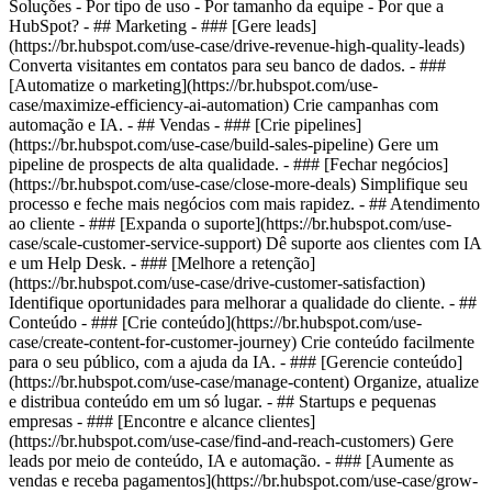
Soluções - Por tipo de uso - Por tamanho da equipe - Por que a
HubSpot?
- ## Marketing - ### [Gere leads]
(https://br.hubspot.com/use-case/drive-revenue-high-quality-leads)
Converta visitantes em contatos para seu banco de dados. - ###
[Automatize o marketing](https://br.hubspot.com/use-
case/maximize-efficiency-ai-automation) Crie campanhas com
automação e IA. - ## Vendas - ### [Crie pipelines]
(https://br.hubspot.com/use-case/build-sales-pipeline) Gere um
pipeline de prospects de alta qualidade. - ### [Fechar negócios]
(https://br.hubspot.com/use-case/close-more-deals) Simplifique seu
processo e feche mais negócios com mais rapidez. - ## Atendimento
ao cliente - ### [Expanda o suporte](https://br.hubspot.com/use-
case/scale-customer-service-support) Dê suporte aos clientes com IA
e um Help Desk. - ### [Melhore a retenção]
(https://br.hubspot.com/use-case/drive-customer-satisfaction)
Identifique oportunidades para melhorar a qualidade do cliente. - ##
Conteúdo - ### [Crie conteúdo](https://br.hubspot.com/use-
case/create-content-for-customer-journey) Crie conteúdo facilmente
para o seu público, com a ajuda da IA. - ### [Gerencie conteúdo]
(https://br.hubspot.com/use-case/manage-content) Organize, atualize
e distribua conteúdo em um só lugar. - ## Startups e pequenas
empresas - ### [Encontre e alcance clientes]
(https://br.hubspot.com/use-case/find-and-reach-customers) Gere
leads por meio de conteúdo, IA e automação. - ### [Aumente as
vendas e receba pagamentos](https://br.hubspot.com/use-case/grow-