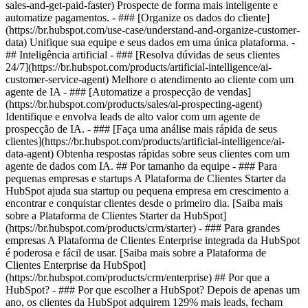
sales-and-get-paid-faster) Prospecte de forma mais inteligente e
automatize pagamentos. - ### [Organize os dados do cliente]
(https://br.hubspot.com/use-case/understand-and-organize-customer-
data) Unifique sua equipe e seus dados em uma única plataforma. -
## Inteligência artificial - ### [Resolva dúvidas de seus clientes
24/7](https://br.hubspot.com/products/artificial-intelligence/ai-
customer-service-agent) Melhore o atendimento ao cliente com um
agente de IA - ### [Automatize a prospecção de vendas]
(https://br.hubspot.com/products/sales/ai-prospecting-agent)
Identifique e envolva leads de alto valor com um agente de
prospecção de IA. - ### [Faça uma análise mais rápida de seus
clientes](https://br.hubspot.com/products/artificial-intelligence/ai-
data-agent) Obtenha respostas rápidas sobre seus clientes com um
agente de dados com IA. ## Por tamanho da equipe - ### Para
pequenas empresas e startups A Plataforma de Clientes Starter da
HubSpot ajuda sua startup ou pequena empresa em crescimento a
encontrar e conquistar clientes desde o primeiro dia. [Saiba mais
sobre a Plataforma de Clientes Starter da HubSpot]
(https://br.hubspot.com/products/crm/starter) - ### Para grandes
empresas A Plataforma de Clientes Enterprise integrada da HubSpot
é poderosa e fácil de usar. [Saiba mais sobre a Plataforma de
Clientes Enterprise da HubSpot]
(https://br.hubspot.com/products/crm/enterprise) ## Por que a
HubSpot? - ### Por que escolher a HubSpot? Depois de apenas um
ano, os clientes da HubSpot adquirem 129% mais leads, fecham