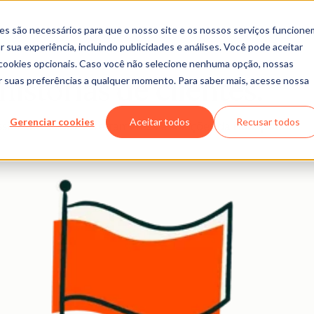
es são necessários para que o nosso site e os nossos serviços funcione
 sua experiência, incluindo publicidades e análises. Você pode aceitar
r cookies opcionais. Caso você não selecione nenhuma opção, nossas
ar suas preferências a qualquer momento. Para saber mais, acesse nossa
istórias de clientes.
Gerenciar cookies
Aceitar todos
Recusar todos
sionantes com as ferramentas e soluções da HubSpot.