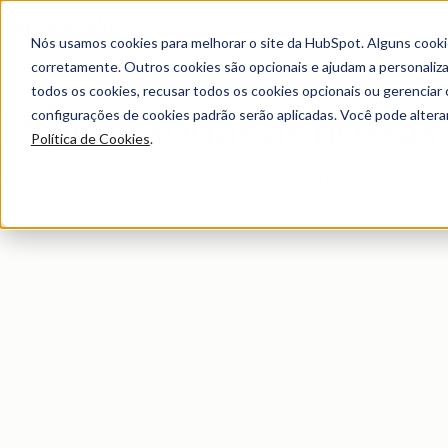
Nós usamos cookies para melhorar o site da HubSpot. Alguns cooki
corretamente. Outros cookies são opcionais e ajudam a personalizar
Página principal dos estudos de caso
todos os cookies, recusar todos os cookies opcionais ou gerencia
configurações de cookies padrão serão aplicadas. Você pode alter
Explore todas as nossas h
Política de Cookies
.
Saiba como empresas como a sua tiveram resultados impres