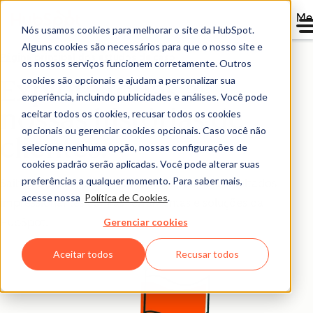
Me
Nós usamos cookies para melhorar o site da HubSpot.
Alguns cookies são necessários para que o nosso site e
Página principal dos estudos de caso
os nossos serviços funcionem corretamente. Outros
cookies são opcionais e ajudam a personalizar sua
Explore todas as
experiência, incluindo publicidades e análises. Você pode
nossas histórias de
aceitar todos os cookies, recusar todos os cookies
opcionais ou gerenciar cookies opcionais. Caso você não
clientes.
selecione nenhuma opção, nossas configurações de
cookies padrão serão aplicadas. Você pode alterar suas
preferências a qualquer momento. Para saber mais,
Saiba como empresas como a sua tiveram resultados
acesse nossa
Política de Cookies
.
impressionantes com as ferramentas e soluções da
Gerenciar cookies
HubSpot.
Aceitar todos
Recusar todos