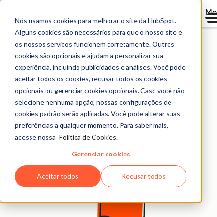
Me
Nós usamos cookies para melhorar o site da HubSpot.
Alguns cookies são necessários para que o nosso site e
Página principal dos estudos de caso
os nossos serviços funcionem corretamente. Outros
cookies são opcionais e ajudam a personalizar sua
Explore todas as
experiência, incluindo publicidades e análises. Você pode
nossas histórias de
aceitar todos os cookies, recusar todos os cookies
opcionais ou gerenciar cookies opcionais. Caso você não
clientes.
selecione nenhuma opção, nossas configurações de
cookies padrão serão aplicadas. Você pode alterar suas
preferências a qualquer momento. Para saber mais,
Saiba como empresas como a sua tiveram resultados
acesse nossa
Política de Cookies
.
impressionantes com as ferramentas e soluções da
Gerenciar cookies
HubSpot.
Aceitar todos
Recusar todos