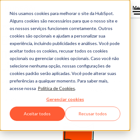
Me
Nós usamos cookies para melhorar o site da HubSpot.
Alguns cookies são necessários para que o nosso site e
Página principal dos estudos de caso
os nossos serviços funcionem corretamente. Outros
cookies são opcionais e ajudam a personalizar sua
Explore todas as
experiência, incluindo publicidades e análises. Você pode
nossas histórias de
aceitar todos os cookies, recusar todos os cookies
opcionais ou gerenciar cookies opcionais. Caso você não
clientes.
selecione nenhuma opção, nossas configurações de
cookies padrão serão aplicadas. Você pode alterar suas
preferências a qualquer momento. Para saber mais,
Saiba como empresas como a sua tiveram resultados
acesse nossa
Política de Cookies
.
impressionantes com as ferramentas e soluções da
Gerenciar cookies
HubSpot.
Aceitar todos
Recusar todos