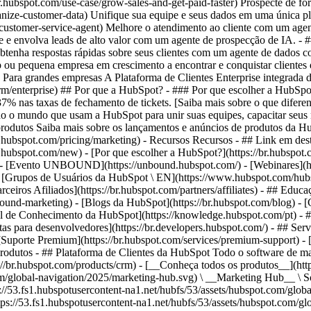
.hubspot.com/use-case/grow-sales-and-get-paid-faster) Prospecte de fo
nize-customer-data) Unifique sua equipe e seus dados em uma única plat
e/ai-customer-service-agent) Melhore o atendimento ao cliente com um a
que e envolva leads de alto valor com um agente de prospecção de IA. - #
nt) Obtenha respostas rápidas sobre seus clientes com um agente de dado
p ou pequena empresa em crescimento a encontrar e conquistar clientes 
# Para grandes empresas A Plataforma de Clientes Enterprise integrada 
/crm/enterprise) ## Por que a HubSpot? - ### Por que escolher a HubS
% nas taxas de fechamento de tickets. [Saiba mais sobre o que difere
o mundo que usam a HubSpot para unir suas equipes, capacitar seus ne
e produtos Saiba mais sobre os lançamentos e anúncios de produtos da Hu
br.hubspot.com/pricing/marketing) - Recursos Recursos - ## Link em dest
br.hubspot.com/new) - [Por que escolher a HubSpot?](https://br.hubspo
 - [Evento UNBOUND](https://unbound.hubspot.com/) - [Webinares](htt
 [Grupos de Usuários da HubSpot \ EN](https://www.hubspot.com/hubspo
arceiros Afiliados](https://br.hubspot.com/partners/affiliates) - ## Ed
und-marketing) - [Blogs da HubSpot](https://br.hubspot.com/blog) - [Cu
ral de Conhecimento da HubSpot](https://knowledge.hubspot.com/pt) - ##
as para desenvolvedores](https://br.developers.hubspot.com/) - ## Serv
- [Suporte Premium](https://br.hubspot.com/services/premium-support) - 
oducts/sales) - [![195140668527](https://53.fs1.hubspotusercontent-na1.net/hubfs/53/assets/hubspot.com/global-navigation/2025/service-hub.svg) \ __Service Hub__ \ Software de atendimento ao cliente](https://br.hubspot.com/products/service) - [![195140649745](https://53.fs1.hubspotusercontent-na1.net/hubfs/53/assets/hubspot.com/global-navigation/2025/content-hub.svg) \ __Content Hub__ \ Software de marketing de conteúdo](https://br.hubspot.com/products/content) - [![195289608884](https://53.fs1.hubspotusercontent-na1.net/hubfs/53/assets/hubspot.com/global-navigation/2025/data-hub.svg) \ __Data Hub__ \ Software de gestão de dados](https://br.hubspot.com/products/data) - [![195140609672](https://53.fs1.hubspotusercontent-na1.net/hubfs/53/assets/hubspot.com/global-navigation/2025/commerce-hub.svg) \ __Revenue Hub__ \ Software de CPQ, faturamento e pagamentos](https://br.hubspot.com/products/revenue) - [![ProductIcons_AgentHub_Icon_Orange](https://53.fs1.hubspotusercontent-na1.net/hubfs/53/assets/webteam-cms-portal/images/breeze/ProductIcons_AgentHub_Icon_Orange.svg) \ __Agent Hub__ \ O espaço central para criar e gerenciar agentes de IA em toda a plataforma](https://br.hubspot.com/products/artificial-intelligence) - [![188619147390](https://53.fs1.hubspotusercontent-na1.net/hubfs/53/assets/hubspot.com/global-navigation/help-me-choose-tool.svg) \ __Precisa de ajuda para escolher?__ \ Responda algumas perguntas e nós te ajudaremos a achar os produtos ideais para o seu negócio.](https://br.hubspot.com/products/help-me-choose) - [![195140649746](https://53.fs1.hubspotusercontent-na1.net/hubfs/53/assets/hubspot.com/global-navigation/2025/small-business.svg) \ __Pacote para pequenas empresas__ \ A edição Starter de cada produto, desenvolvida para startups e pequenas empresas](https://br.hubspot.com/products/crm/starter) - [![210646671655](https://53.fs1.hubspotusercontent-na1.net/hubfs/53/assets/hubspot.com/global-navigation/2025/aeo.svg) \ __AEO (Beta)__ \ Ferramentas de otimização para mecanismos de resposta que rastreiam e melhoram a visibilidade da sua marca nos resultados de IA.](https://br.hubspot.com/products/aeo) - [![195140649747](https://53.fs1.hubspotusercontent-na1.net/hubfs/53/assets/hubspot.com/global-navigation/2025/app-marketplace.svg) \ __HubSpot Marketplace__ \ Conecte seus aplicativos favoritos à HubSpot](https://ecosystem.hubspot.com/pt/marketplace/apps) - Soluções Soluções - Por tipo de uso - ## Marketing - [Gere leads](https://br.hubspot.com/use-case/drive-revenue-high-quality-leads) - [Automatize o marketing](https://br.hubspot.com/use-case/maximize-efficiency-ai-automation) - ## Vendas - [Crie pipelines](https://br.hubspot.com/use-case/build-sales-pipeline) - [Fechar negócios](https://br.hubspot.com/use-case/close-more-deals) - ## Atendimento ao cliente - [Expanda o suporte](https://br.hubspot.com/use-case/scale-customer-service-support) - [Melhore a retenção](https://br.hubspot.com/use-case/drive-customer-satisfaction) - ## Conteúdo - [Crie conteúdo](https://br.hubspot.com/use-case/create-content-for-customer-journey) - [Gerencie conteúdo](https://br.hubspot.com/use-case/manage-content) - ## Startups e pequenas empresas - [Encontre e alcance clientes](https://br.hubspot.com/use-case/find-and-reach-customers) - [Aumente as vendas e receba pagamentos](https://br.hubspot.com/use-case/grow-sales-and-get-paid-faster) - [Organize os dados do cliente](https://br.hubspot.com/use-case/understand-and-organize-customer-data) - ## Inteligência artificial - [Resolva dúvidas de seus clientes 24/7](https://br.hubspot.com/products/artificial-intelligence/ai-customer-service-agent) - [Automatize a prospecção de vendas](https://br.hubspot.com/products/sales/ai-prospecting-agent) - [Faça uma análise mais rápida de seus clientes](https://br.hubspot.com/products/artificial-intelligence/ai-data-agent) - Por tamanho da equipe - ## Por tamanho da equipe - ![195309752641](https://53.fs1.hubspotusercontent-na1.net/hub/53/hubfs/assets/hubspot.com/global-navigation/2025/Small%20Businesses%20%26%20Start%20ups.webp?width=1035&height=450&name=Small%20Businesses%20%26%20Start%20ups.webp) ### Para pequenas empresas e startups A Plataforma de Clientes Starter da HubSpot ajuda sua startup ou pequena empresa e