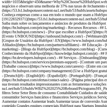
- [Página principal dos estudos de caso](https://br.hubspot.com/case-studies) - Diretório # Explore todas as nossas histórias de clientes. Saiba como empresas como a sua tiveram resultados impressionantes com as ferramentas e soluções da HubSpot. ![HS_Pictograms_Goals (1)](https://53.fs1.hubspotusercontent-na1.net/hub/53/hubfs/WBZ%202025%20Rebrand/Pictograms/HS_Pictograms_Goals%20%281%29.webp?width=644&height=644&name=HS_Pictograms_Goals%20%281%29.webp) Mais filtros Menos filtros Setor Setor Bens de consumo Contabilidade Cuidados de saúde Educação Imobiliário Logística Manufatura Marketing e publicidade Mídia e comunicações Seguro Sem fins lucrativos Serviços ao consumidor Serviços bancários e financeiros Serviços jurídicos Serviços profissionais Software e tecnologia Caso de uso Caso de uso Alinhamento de vendas e marketing Aprimorar NPS Aprimorar serviço Aumentar contatos Aumentar leads Aumentar taxas de conversão Aumentar tráfego Automatizar marketing Criar conteúdo CRM completo Diminuir ciclo de negócios Enterprise Fechar negócios Gerenciar conteúdo Grandes equipes comerciais HubSpot para Startups Impulsionar vendas Inbound Marketing Integrar dados da empresa Integrações Melhorar gerenciamento de contatos Otimizar o serviço ao cliente Otimização de dados Parceiros de soluções Personalizar campanhas Reduzir a rotatividade de clientes Produto da HubSpot Produto da HubSpot Content Hub Data Hub Ferramentas gratuitas