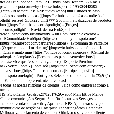
rcontent-na1.net/hub/53/hubfs/J-B-L.png?width=215&height=50&name=J-B-L.png) ### Jeeves simplifica os esforços de conversão e geração de leads com as ferramentas da HubSpot. - Serviços bancários e financeiros - CRM completo - Integrar dados da empresa * * * [Leia mais](https://br.hubspot.com/case-studies/jeeves) - ![](https://53.fs1.hubspotusercontent-na1.net/hub/53/hubfs/Captura%20de%20Pantalla%202022-10-27%20a%20la%28s%29%203.19.08%20p.%20m..png?width=215&height=50&name=Captura%20de%20Pantalla%202022-10-27%20a%20la%28s%29%203.19.08%20p.%20m..png) ### Com a HubSpot, a Dayway aumentou em 26 vezes seu tráfego médio de visitantes em apenas 4 meses - Software e tecnologia - CRM completo - Aumentar tráfego * * * [Leia mais](https://br.hubspot.com/case-studies/dayway) - ![Infraspeak](https://53.fs1.hubspotusercontent-na1.net/hub/53/hubfs/infraspeak.png?width=215&height=50&name=infraspeak.png) ### Plataforma integrada aumenta oportunidades da Infraspeak em 75% - Manufatura * * * [Leia mais](https://br.hubspot.com/case-studies/infraspeak) - ![](https://53.fs1.hubspotusercontent-na1.net/hub/53/hubfs/%5BPORTUGUESE%5D%20-%20Meta%20CAPI%20CRM/nfe.io-logo.png?width=215&height=50&name=nfe.io-logo.png) ### Como a NFE.io reduziu em 87% o custo por lead com a API de Conversões da Meta e a HubSpot - Contabilidade - Integrações - Otimização de dados * * * [Leia mais](https://br.hubspot.com/case-studies/nfe) - ![](https://53.fs1.hubspotusercontent-na1.net/hub/53/hubfs/banco-bs2.png?width=215&height=50&name=banco-bs2.png) ### Banco BS2 impulsiona abertura de contas e conversão de leads com Marketing e Vendas centralizados - Serviços bancários e financeiros - Alinhamento de vendas e marketing - Aprimorar serviço * * * [Leia mais](https://br.hubspot.com/case-studies/banco-bs2) - ![](https://53.fs1.hubspotusercontent-na1.net/hub/53/hubfs/bluepay.jpeg?width=215&height=50&name=bluepay.jpeg) ### Bluepay: Operação unificada e 5X mais produtividade em pré-vendas - Serviços bancários e financeiros - Alinhamento de vendas e marketing - Aprimorar serviço * * * [Leia mais](https://br.hubspot.com/case-studies/bluepay-solutions) - ![](https://53.fs1.hubspotusercontent-na1.net/hub/53/hubfs/akad-seguros.png?width=215&height=50&name=akad-seguros.png) ### Akad Seguros: Transformação do Atendimento e Suporte com a HubSpot - Seguro - Alinhamento de vendas e marketing - Aprimorar serviço * * * [Leia mais](https://br.hubspot.com/case-studies/akad-seguros) - ![](https://53.fs1.hubspotusercontent-na1.net/hubfs/53/remessa-online.svg) ### Remessa Online reduz custos operacionais em 69% ao migrar plataforma de atendimento - Serviços bancários e financeiros - Alinhamento de vendas e marketing - Aprimorar serviço * * * [Leia mais](https://br.hubspot.com/case-studies/remessa-online) - ![](https://53.fs1.hubspotusercontent-na1.net/hub/53/hubfs/logo-dm.png?width=215&height=50&name=logo-dm.png) ### Serviços financeiros: DM elimina processos manuais e integra sistema legado ao CRM - Serviços bancários e financeiros - Parceiros de soluções - Alinhamento de vendas e marketing * * * [Leia mais](https://br.hubspot.com/case-studies/dm) - ![](https://53.fs1.hubspotusercontent-na1.net/hub/53/hubfs/gequimica-logo.png?width=215&height=50&name=gequimica-logo.png) ### De planilhas a um CRM estruturado: indústria Gequímica transforma vendas - Manufatura - Alinhamento de vendas e marketing - Automatizar marketing * * * [Leia mais](https://br.hubspot.com/case-studies/grupo-gequimica) - ![](https://53.fs1.hubspotusercontent-na1.net/hub/53/hubfs/helbor.png?width=215&height=50&name=helbor.png) ### Incorporadora Helbor moderniza CRM e otimiza vendas de 300 corretores - Imobiliário - Alinhamento de vendas e marketing - Automatizar marketing * * * [Leia mais](https://br.hubspot.com/case-studies/helbor) - ![](https://53.fs1.hubspotusercontent-na1.net/hub/53/hubfs/monocard-1.png?width=215&height=50&name=monocard-1.png)