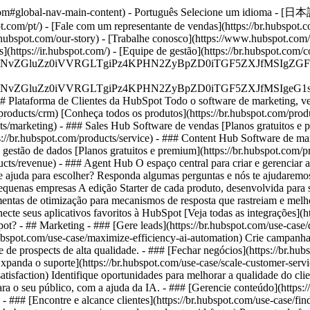
t.com#global-nav-main-content) - Português Selecione um idioma - [日本語](
pot.com/pt/) - [Fale com um representante de vendas](https://br.hubspot.
br.hubspot.com/our-story) - [Trabalhe conosco](https://www.hubspot.com/
s](https://ir.hubspot.com/) - [Equipe de gestão](https://br.hubspot.c
S4wIiBlbmNvZGluZz0iVVRGLTgiPz4KPHN2ZyBpZD0iTGF5ZX
S4wIiBlbmNvZGluZz0iVVRGLTgiPz4KPHN2ZyBpZD0iTGF5ZXJ
## Plataforma de Clientes da HubSpot Todo o software de marketing, 
roducts/crm) [Conheça todos os produtos](https://br.hubspot.com/produ
ts/marketing) - ### Sales Hub Software de vendas [Planos gratuitos e 
s://br.hubspot.com/products/service) - ### Content Hub Software de ma
e gestão de dados [Planos gratuitos e premium](https://br.hubspot.com
cts/revenue) - ### Agent Hub O espaço central para criar e gerenciar 
sa de ajuda para escolher? Responda algumas perguntas e nós te ajudaremo
equenas empresas A edição Starter de cada produto, desenvolvida para 
mentas de otimização para mecanismos de resposta que rastreiam e melho
cte seus aplicativos favoritos à HubSpot [Veja todas as integrações](h
Spot?
- ## Marketing - ### [Gere leads](https://br.hubspot.com/use-case/
hubspot.com/use-case/maximize-efficiency-ai-automation) Crie campanha
ne de prospects de alta qualidade. - ### [Fechar negócios](https://br.hu
xpanda o suporte](https://br.hubspot.com/use-case/scale-customer-serv
atisfaction) Identifique oportunidades para melhorar a qualidade do cli
ara o seu público, com a ajuda da IA. - ### [Gerencie conteúdo](https:
 - ### [Encontre e alcance clientes](https://br.hubspot.com/use-case/f