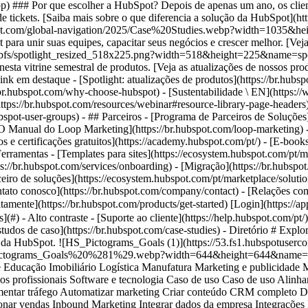
 HubSpot's AI Marketing Hub Plataforma de CRM completa Sales Hub Service Hub Smart CRM Tamanho da empresa Tamanho da empresa Pequenas empresas (1-25 funcionários) Empresas médias (25-200 funcionários) Grandes empresas (mais de 200 funcionários) Educação Limpar filtros Classificar por: Mais recente Em destaque 6 resultados - ![](https://53.fs1.hubspotusercontent-na1.net/hub/53/hubfs/PORTUGUESE%20-%20Webinar%20Marathon%202025/Tegrus%20logo.png?width=215&height=50&name=Tegrus%20logo.png) ### Economia de tempo e maior lucratividade: Os números por trás da parceria Tegrus x HubSpot - Serviços profissionais - Integrar dados da empresa - Aprimorar serviço * * * [Leia mais](https://br.hubspot.com/case-studies/tegrus) - ![](https://53.fs1.hubspotusercontent-na1.net/hub/53/hubfs/syos.png?width=215&height=50&name=syos.png) ### Syos conecta ERP, Transportadoras e Agentes de Enriquecimento no CRM - Software e tecnologia - Integrar dados da empresa - Aprimorar serviço * * * [Leia mais](https://br.hubspot.com/case-studies/syos) - ![](https://53.fs1.hubspotusercontent-na1.net/hub/53/hubfs/oswaldo-cruz.png?width=215&height=50&name=oswaldo-cruz.png) ### Hospital Alemão Oswaldo Cruz: CRM e IA na experiência do paciente, médicos e equipes - Cuidados de saúde - Aprimorar serviço - Integrar dados da empresa * * * [Leia mais](https://br.hubspot.com/case-studies/hospital-oswaldo-cruz) - ![](https://53.fs1.hubspotusercontent-na1.net/hub/53/hubfs/clube-de-autores.png?width=215&height=50&name=clube-de-autores.png) ### Clube de Autores investe em AEO e produção de conteúdo com IA - Software e tecnologia - Inbound Marketing - Criar conteúdo * * * [Leia mais](https://br.hubspot.com/case-studies/clube-de-autores) - ![](https://53.fs1.hubspotusercontent-na1.net/hub/53/hubfs/dig-revops.png?width=215&height=50&name=dig-revops.png) ### Dig RevOps otimiza prospecção com sinais de intenção e agente com IA - Serviços profissionais - Impulsionar vendas * * * [Leia mais](https://br.hubspot.com/case-studies/dig-revops) - ![](https://53.fs1.hubspotusercontent-na1.net/hub/53/hubfs/logcomex-1.png?width=215&height=50&name=logcomex-1.png) ### LogComex escala operação de suporte e resolve 87% dos chamados no site com o Customer Agent - Software e tecnologia - Otimizar o serviço ao cliente - Reduzir a rotatividade de clientes * * * [Leia mais](https://br.hubspot.com/case-studies/logcomex) - ![](https://53.fs1.hubspotusercontent-na1.net/hub/53/hubfs/faster%20%281%29.png?width=215&height=50&name=faster%20%281%29.png) ### Faster aumenta conversão e reduz ciclo de vendas com ads integrados, agentes de IA e sinais de intenção - Software e tecnologia - Alinhamento de vendas e marketing - Automatizar marketing * * * [Leia mais](https://br.hubspot.com/case-studies/faster) - ![](https://53.fs1.hubspotusercontent-na1.net/hub/53/hubfs/unifecaf.png?width=215&height=50&name=unifecaf.png) ### UniFECAF: Universidade otimizou geração de demanda e atendimento ao aluno - Educação - Alinhamento de vendas e marketing - Integrar dados da empresa * * * [Leia mais](https://br.hubspot.com/case-studies/unifecaf) - ![](https://53.fs1.hubspotusercontent-na1.net/hub/53/hubfs/caffeine-army.webp?width=215&height=50&name=caffeine-army.webp) ### Caffeine Army transforma vendas com dados e inteligência comercial - Bens de consumo - Integrar dados da empresa - Impulsionar vendas * * * [Leia mais](https://br.hubspot.com/case-studies/caffeine-army) - ![](https://53.fs1.hubspotusercontent-na1.net/hub/53/hubfs/eletromidia.webp?width=215&height=50&name=eletromidia.webp) ### Eletromidia: de planilhas dispersas a inteligência em tempo real - Mídia e comunicações - Alinhamento de vendas e marketing - Automatizar marketing * * * [Leia mais](https://br.hubspot.com/case-studies/eletromidia) - ![](https://53.fs1.hubspotusercontent-na1.net/hubfs/53/logo-distrito.svg) ### Como o Distrito transformou sua operação de Marketing integrando HubSpot e IA - Software e tecnologia - Alinhamento de vendas e marketing - Automatizar marketing * * * [Leia mais](https://br.hubspot.com/case-studies/distrito) - ![](https://53.fs1.hubspotuse