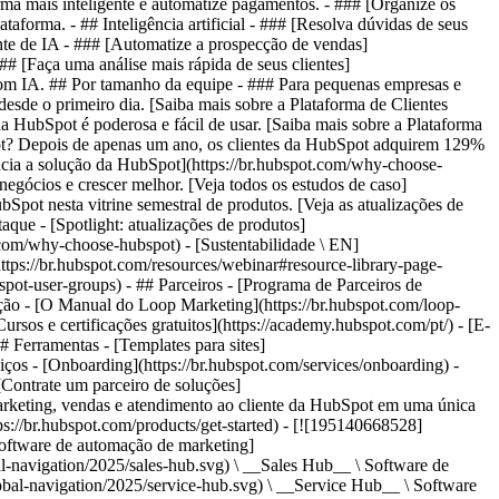
rma mais inteligente e automatize pagamentos. - ### [Organize os
aforma. - ## Inteligência artificial - ### [Resolva dúvidas de seus
gente de IA - ### [Automatize a prospecção de vendas]
## [Faça uma análise mais rápida de seus clientes]
s com IA. ## Por tamanho da equipe - ### Para pequenas empresas e
desde o primeiro dia. [Saiba mais sobre a Plataforma de Clientes
da HubSpot é poderosa e fácil de usar. [Saiba mais sobre a Plataforma
pot? Depois de apenas um ano, os clientes da HubSpot adquirem 129%
ncia a solução da HubSpot](https://br.hubspot.com/why-choose-
gócios e crescer melhor. [Veja todos os estudos de caso]
bSpot nesta vitrine semestral de produtos. [Veja as atualizações de
aque - [Spotlight: atualizações de produtos]
t.com/why-choose-hubspot) - [Sustentabilidade \ EN]
ps://br.hubspot.com/resources/webinar#resource-library-page-
t-user-groups) - ## Parceiros - [Programa de Parceiros de
ucação - [O Manual do Loop Marketing](https://br.hubspot.com/loop-
rsos e certificações gratuitos](https://academy.hubspot.com/pt/) - [E-
 Ferramentas - [Templates para sites]
iços - [Onboarding](https://br.hubspot.com/services/onboarding) -
[Contrate um parceiro de soluções]
m crescimento a encontrar e conquistar clientes desde o primeiro dia. [Saiba mais sobre a Plataforma de Clientes Starter da HubSpot](https://br.hubspot.com/products/crm/starter) - ![195309752642](https://53.fs1.hubspotusercontent-na1.net/hub/53/hubfs/assets/hubspot.com/global-navigation/2025/Enterprise.webp?width=1035&height=450&name=Enterprise.webp) ### Para grandes empresas A Plataforma de Clientes Enterprise integrada da HubSpot é poderosa e fácil de usar. [Saiba mais sobre a Plataforma de Clientes Enterprise da HubSpot](https://br.hubspot.com/products/crm/enterprise) - Por que a HubSpot? - ## Por que a HubSpot? - ![195309752643](https://53.fs1.hubspotusercontent-na1.net/hub/53/hubfs/assets/hubspot.com/global-navigation/2025/Why%20Choose%20HubSpot.webp?width=1035&height=450&name=Why%20Choose%20HubSpot.webp) ### Por que escolher a HubSpot? Depois de apenas um ano, os clientes da HubSpot adquirem 129% mais leads, fecham 36% mais negócios e observam uma melhoria de 37% nas taxas de fechamento de tickets. [Saiba mais sobre o que diferencia a solução da HubSpot](https://br.hubspot.com/why-choose-hubspot) - ![195303448595](https://53.fs1.hubspotusercontent-na1.net/hub/53/hubfs/assets/hubspot.com/global-navigation/2025/Case%20Studies.webp?width=1035&height=450&name=Case%20Studies.webp) ### Estudos de caso Conheça empresas como a sua em todo o mundo que usam a HubSpot para unir suas equipes, capacitar seus negócios e crescer melhor. [Veja todos os estudos de caso](https://br.hubspot.com/case-studies) - ![191228329371](https://53.fs1.hubspotusercontent-na1.net/hub/53/hubfs/spotlight_resized_518x225.png?width=518&height=225&name=spotlight_resized_518x225.png) ### Spotlight: atualizações de produtos Saiba mais sobre os lançamentos e anúncios de produtos da HubSpot nesta vitrine semestral de produtos. [Veja as atualizações de nossos produtos](https://br.hubspot.com/spotlight) - [Preços](https://br.hubspot.com/pricing/marketing) - Recursos Recursos - ## Link em destaque - [Spotlight: atualizações de produtos](https://br.hubspot.com/spotlight) - [Novidades na HubSpot](https://br.hubspot.com/new) - [Por que escolher a HubSpot?](https://br.hubspot.com/why-choose-hubspot) - [Sustentabilidade \ EN](https://www.hubspot.com/sustainability) - ## Comunidade e eventos - [Evento UNBOUND](https://unbound.hubspot.com/) - [Webinares](https://br.hubspot.com/resources/webinar#resource-library-page-headers) - [Comunidade HubSpot](https://community.hubspot.com/) - [Grupos de Usuários da HubSpot \ EN](https://www.hubspot.com/hubspot-user-groups) - ## Parceiros - [Programa de Parceiros de Soluções](https://br.hubspot.com/partners/solutions) - [Programa de Parceiros Afiliados](https://br.hubspot.com/partners/affiliates) - ## Educação - [O Manual do Loop Marketing](https://br.hubspot.com/loop-marketing) - [O que é inbound marketing?](https://br.hubspot.com/inbound-marketing) - [Blogs da HubSpot](https://br.hubspot.com/blog) - [Cursos e certificações gratuitos](https://academy.hubspot.com/pt/) - [E-books, guias e muito mais](https://br.hubspot.com/resources) - [Central de Conhecimento da HubSpot](https://knowledge.hubspot.com/pt) - ## Ferramentas - [Templates para sites](https://ecosystem.hubspot.com/pt/marketplace/templates) - [Ferramentas para desenvolvedores](https://br.developers.hubspot.com/) - ## Serviços - [Onboarding](https://br.hubspot.com/services/onboarding) - [Migração](https://br.hubspot.com/services/professional/migrations) - [Suporte Premium](https://br.hubspot.com/services/premium-support) - [Contrate um parceiro de soluções](https://ecosystem.hubspot.com/pt/marketplace/solutions) - Sobre Sobre - [Sobre nós](https://br.hubspot.com/our-story) - [Trabalhe conosco](https://www.hubspot.com/careers) - [Entre em contato conosco](https://br.hubspot.com/company/contact) - [Relações com investidores](https://ir.hubspot.com/) - [Equipe de gestão](https://br.hubspot.com/company/management) [Use a HubSpot gratuitamente](https://br.hubspot.com/products/get-started) [Login](https://app.hubspot.com/login) - Português Selecion