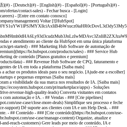
#) - [Deutsch](#) - [English](#) - [Español](#) - [Português](#) -
com/ofertas/contact-sales)
- Fechar busca - [Login]
careers) - [Entre em contato conosco]
om/company/management) Voltar [![HubSpot]
JfMSIgZGF0YS1uYW1lPSJMYXllciAxIiB4bWxucz0iaHR0cDo
fMSIgeG1sbnM9Imh0dHA6Ly93d3cudzMub3JnLzIwMDAvc3Zn
vendas e atendimento ao cliente da HubSpot em uma única plataforma
cts/get-started)
- ### Marketing Hub Software de automação de
premium](https://br.hubspot.com/products/sales) - ### Service Hub
rketing de conteúdo [Planos gratuitos e premium]
/products/data) - ### Revenue Hub Software de CPQ, faturamento e
agentes de IA em toda a plataforma [Saiba mais]
s a achar os produtos ideais para o seu negócio. [Ajude-me a escolher]
startups e pequenas empresas [Saiba mais]
ram a visibilidade da sua marca nos resultados de IA. [Saiba mais]
ttps://ecosystem.hubspot.com/pt/marketplace/apps) - Soluções
drive-revenue-high-quality-leads) Converta visitantes em contatos
s com automação e IA. - ## Vendas - ### [Crie pipelines]
bspot.com/use-case/close-more-deals) Simplifique seu processo e feche
ice-support) Dê suporte aos clientes com IA e um Help Desk. - ###
ente. - ## Conteúdo - ### [Crie conteúdo](https://br.hubspot.com/use-
//br.hubspot.com/use-case/manage-content) Organize, atualize e
ind-and-reach-customers) Gere leads por meio de conteúdo, IA e