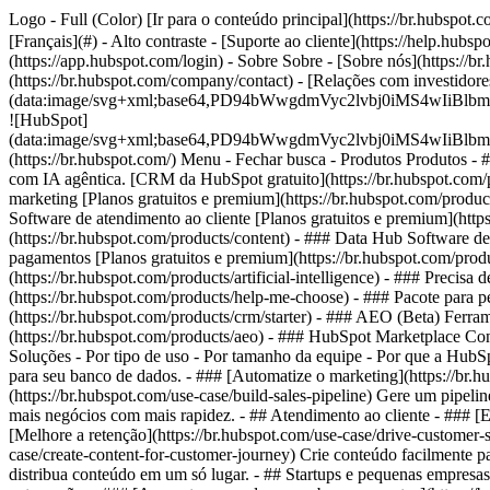
Logo - Full (Color) [Ir para o conteúdo principal](https://br.hubspo
[Français](#) - Alto contraste - [Suporte ao cliente](https://help.hubs
(https://app.hubspot.com/login) - Sobre Sobre - [Sobre nós](https://
(https://br.hubspot.com/company/contact) - [Relações com investidore
(data:image/svg+xml;base64,PD94bWwgdmVyc2lvbj0iM
![HubSpot]
(data:image/svg+xml;base64,PD94bWwgdmVyc2lvbj0iM
(https://br.hubspot.com/) Menu - Fechar busca
- Produtos Produtos - 
com IA agêntica. [CRM da HubSpot gratuito](https://br.hubspot.com/p
marketing [Planos gratuitos e premium](https://br.hubspot.com/produc
Software de atendimento ao cliente [Planos gratuitos e premium](http
(https://br.hubspot.com/products/content) - ### Data Hub Software d
pagamentos [Planos gratuitos e premium](https://br.hubspot.com/produ
(https://br.hubspot.com/products/artificial-intelligence) - ### Preci
(https://br.hubspot.com/products/help-me-choose)
- ### Pacote para p
(https://br.hubspot.com/products/crm/starter) - ### AEO (Beta) Ferra
(https://br.hubspot.com/products/aeo) - ### HubSpot Marketplace Cone
Soluções - Por tipo de uso - Por tamanho da equipe - Por que a Hub
para seu banco de dados. - ### [Automatize o marketing](https://br.
(https://br.hubspot.com/use-case/build-sales-pipeline) Gere um pipeli
mais negócios com mais rapidez. - ## Atendimento ao cliente - ### [E
[Melhore a retenção](https://br.hubspot.com/use-case/drive-customer-s
case/create-content-for-customer-journey) Crie conteúdo facilmente p
distribua conteúdo em um só lugar. - ## Startups e pequenas empresas