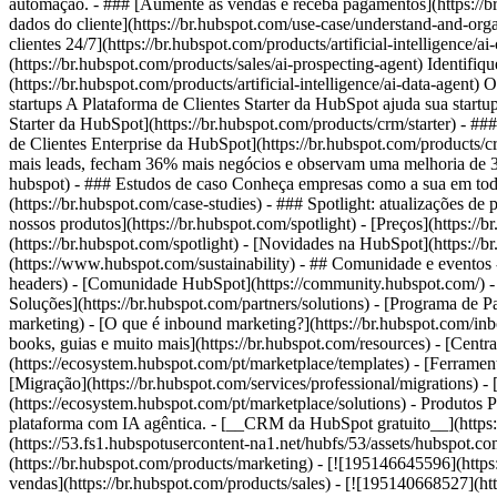
automação. - ### [Aumente as vendas e receba pagamentos](https://br
dados do cliente](https://br.hubspot.com/use-case/understand-and-orga
clientes 24/7](https://br.hubspot.com/products/artificial-intelligenc
(https://br.hubspot.com/products/sales/ai-prospecting-agent) Identifi
(https://br.hubspot.com/products/artificial-intelligence/ai-data-age
startups A Plataforma de Clientes Starter da HubSpot ajuda sua startu
Starter da HubSpot](https://br.hubspot.com/products/crm/starter) - ##
de Clientes Enterprise da HubSpot](https://br.hubspot.com/products
mais leads, fecham 36% mais negócios e observam uma melhoria de 37
hubspot) - ### Estudos de caso Conheça empresas como a sua em todo 
(https://br.hubspot.com/case-studies) - ### Spotlight: atualizações d
nossos produtos](https://br.hubspot.com/spotlight) - [Preços](https://
(https://br.hubspot.com/spotlight) - [Novidades na HubSpot](https://
(https://www.hubspot.com/sustainability) - ## Comunidade e eventos
headers) - [Comunidade HubSpot](https://community.hubspot.com/) -
Soluções](https://br.hubspot.com/partners/solutions) - [Programa de P
marketing) - [O que é inbound marketing?](https://br.hubspot.com/inbo
books, guias e muito mais](https://br.hubspot.com/resources) - [Cent
(https://ecosystem.hubspot.com/pt/marketplace/templates) - [Ferrament
[Migração](https://br.hubspot.com/services/professional/migrations) 
(https://ecosystem.hubspot.com/pt/marketplace/solutions)
- Produtos Produtos - ## Plataforma de Clientes da HubSpot Todo o software de marketing, vendas e atendimento ao cliente da HubSpot em uma única plataforma com IA agêntica. - [__CRM da HubSpot gratuito__](https://br.hubspot.com/products/crm) - [__Conheça todos os produtos__](https://br.hubspot.com/products/get-started) - [![195140668528](https://53.fs1.hubspotusercontent-na1.net/hubfs/53/assets/hubspot.com/global-navigation/2025/marketing-hub.svg) \ __Marketing Hub__ \ Software de automação de marketing](https://br.hubspot.com/products/marketing) - [![195146645596](https://53.fs1.hubspotusercontent-na1.net/hubfs/53/assets/hubspot.com/global-navigation/2025/sales-hub.svg) \ __Sales Hub__ \ Software de vendas](https://br.hubspot.com/pr