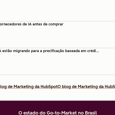
fornecedores de IA antes de comprar
A estão migrando para a precificação baseada em crédi...
log de Marketing da HubSpot
O blog de Marketing da Hub
O estado do Go-to-Market no Brasil