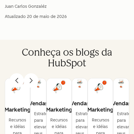
Juan Carlos Gonzaléz
Atualizado
20 de maio de 2026
Conheça os blogs da
HubSpot
Vendas
Vendas
Vendas
Marketing
Marketing
Marketing
Estratégias
Estratégias
Estratég
Recursos
Recursos
Recursos
para
para
para
e idéias
e idéias
e idéias
elevar
elevar
elevar
para
para
para
seus
seus
seus