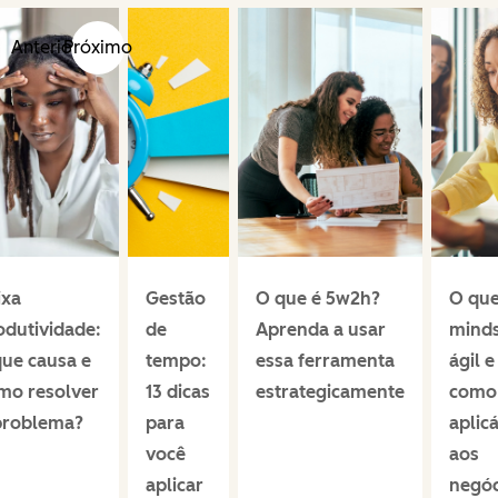
Anterior
Próximo
ixa
Gestão
O que é 5w2h?
O que
odutividade:
de
Aprenda a usar
mind
que causa e
tempo:
essa ferramenta
ágil e
mo resolver
13 dicas
estrategicamente
como
problema?
para
aplicá
você
aos
aplicar
negóc