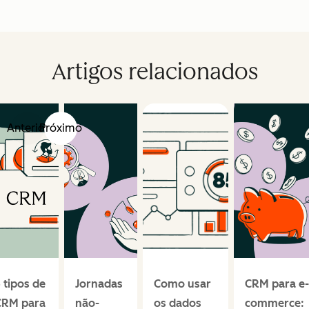
Artigos relacionados
Anterior
Próximo
 tipos de
Jornadas
Como usar
CRM para e-
CRM para
não-
os dados
commerce: