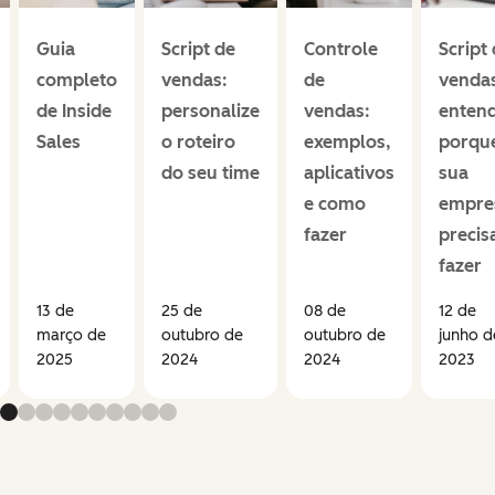
Guia
Script de
Controle
Script
completo
vendas:
de
venda
de Inside
personalize
vendas:
enten
Sales
o roteiro
exemplos,
porqu
do seu time
aplicativos
sua
e como
empre
fazer
precis
fazer
13 de
25 de
08 de
12 de
março de
outubro de
outubro de
junho d
2025
2024
2024
2023