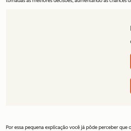
tomadas as melhores decisões, aumentando as chances d
Por essa pequena explicação você já pôde perceber que o S