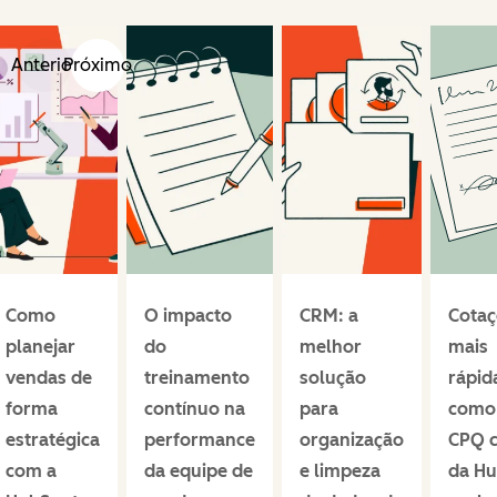
Anterior
Próximo
Como
O impacto
CRM: a
Cotaç
planejar
do
melhor
mais
vendas de
treinamento
solução
rápid
forma
contínuo na
para
como
estratégica
performance
organização
CPQ 
com a
da equipe de
e limpeza
da H