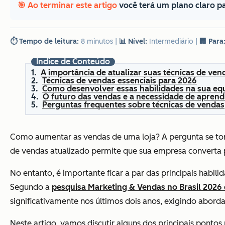
🎯 Ao terminar este artigo
você terá um plano claro p
⏱️ Tempo de leitura:
8 minutos
|
📊 Nível:
Intermediário
|
🏢 Para
Índice de Conteúdo
A importância de atualizar suas técnicas de ven
Técnicas de vendas essenciais para 2026
Como desenvolver essas habilidades na sua eq
O futuro das vendas e a necessidade de aprend
Perguntas frequentes sobre técnicas de vendas
Como aumentar as vendas de uma loja? A pergunta se torn
de vendas atualizado permite que sua empresa converta 
No entanto, é importante ficar a par das principais habil
Segundo a
pesquisa Marketing & Vendas no Brasil 2026
significativamente nos últimos dois anos, exigindo abor
Neste artigo, vamos discutir alguns dos principais ponto