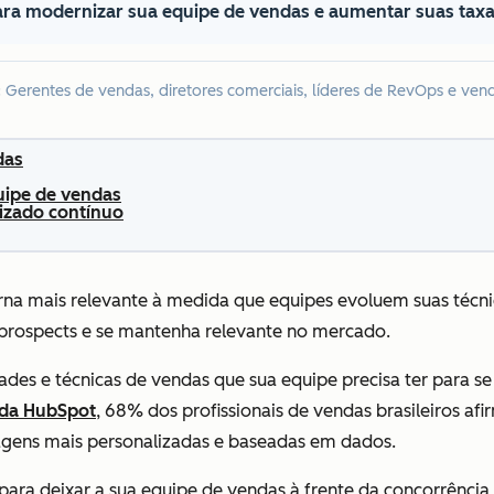
ara modernizar sua equipe de vendas e aumentar suas tax
:
Gerentes de vendas, diretores comerciais, líderes de RevOps e ven
das
uipe de vendas
izado contínuo
a mais relevante à medida que equipes evoluem suas técnic
prospects e se mantenha relevante no mercado.
idades e técnicas de vendas que sua equipe precisa ter para s
 da HubSpot
, 68% dos profissionais de vendas brasileiros a
dagens mais personalizadas e baseadas em dados.
s para deixar a sua equipe de vendas à frente da concorrênc