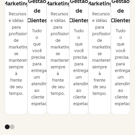
Gestão
Gestão
Gestão
Marketing
Marketing
Marketing
de
de
de
Recursos
Recursos
Recursos
Clientes
Clientes
Clientes
e idéias
e idéias
e idéias
para
para
para
Tudo
Tudo
Tudo
profissionais
profissionais
profissionais
o
o
o
de
de
de
que
que
que
marketing
marketing
marketing
você
você
você
se
se
se
precisa
precisa
precisa
manterem
manterem
manterem
para
para
para
sempre
sempre
sempre
entregar
entregar
entregar
à
à
à
um
um
um
frente
frente
frente
atendimento
atendimento
atendime
de seu
de seu
de seu
ao
ao
ao
tempo.
tempo.
tempo.
cliente
cliente
cliente
espetacular.
espetacular.
espetacula