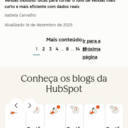
Vendas inbound: dicas para tornar o funil de vendas mais
curto e mais eficiente com dados reais
Isabela Carvalho
Atualizado
16 de dezembro de 2025
Mais conteúdo
Ir para a
1
2
3
4
8
14
15
próxima
...
...
página
Conheça os blogs da
HubSpot