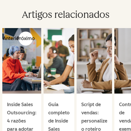
Artigos relacionados
Anterior
Próximo
Inside Sales
Guia
Script de
Cont
Outsourcing:
completo
vendas:
de
4 razões
de Inside
personalize
vend
para adotar
Sales
o roteiro
exem