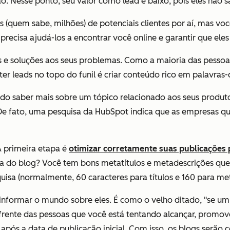
. Nesse ponto, seu valor como lead é baixo, pois eles não s
s (quem sabe, milhões) de potenciais clientes por aí, mas 
 precisa ajudá-los a encontrar você online e garantir que ele
s e soluções aos seus problemas. Como a maioria das pesso
rter leads no topo do funil é criar conteúdo rico em palavra
o saber mais sobre um tópico relacionado aos seus produtos
De fato, uma pesquisa da HubSpot indica que as empresas q
A primeira etapa é
otimizar corretamente suas publicações
pia do blog? Você tem bons metatítulos e metadescrições qu
uisa (normalmente, 60 caracteres para títulos e 160 para me
informar o mundo sobre eles. É como o velho ditado, "se um 
frente das pessoas que você está tentando alcançar, promove
após a data de publicação inicial. Com isso, os blogs serã