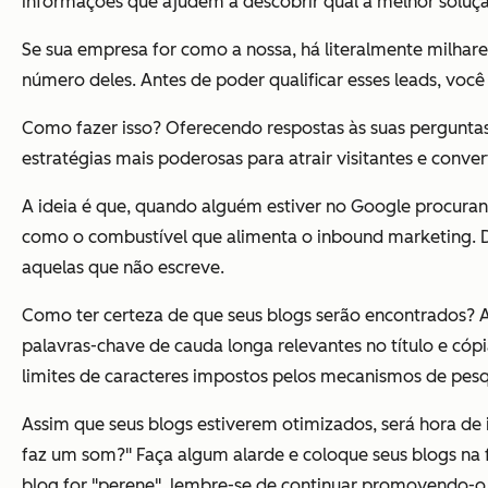
informações que ajudem a descobrir qual a melhor solução
Se sua empresa for como a nossa, há literalmente milhare
número deles. Antes de poder qualificar esses leads, você
Como fazer isso? Oferecendo respostas às suas pergunta
estratégias mais poderosas para atrair visitantes e conve
A ideia é que, quando alguém estiver no Google procurand
como o combustível que alimenta o inbound marketing. 
aquelas que não escreve.
Como ter certeza de que seus blogs serão encontrados? 
palavras-chave de cauda longa relevantes no título e có
limites de caracteres impostos pelos mecanismos de pesq
Assim que seus blogs estiverem otimizados, será hora de 
faz um som?" Faça algum alarde e coloque seus blogs na 
blog for "perene", lembre-se de continuar promovendo-o 