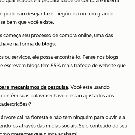
ão qualificados e a probabilidade de compra é incerta.
você pode não desejar fazer negócios com um grande
s saibam que você existe.
as começa seu processo de compra online, uma das
s-chave na forma de
blogs
.
 ou serviços, ele possa encontrá-lo. Pense nos blogs
ue escrevem blogs têm 55% mais tráfego de website que
 para mecanismos de pesquisa
. Você está usando
e contêm suas palavras-chave e estão ajustados aos
tadescrições)?
árvore cai na floresta e não tem ninguém para ouvir, ela
ndo-os através das mídias sociais. Se o conteúdo do seu
o como presentes que nunca acabam!