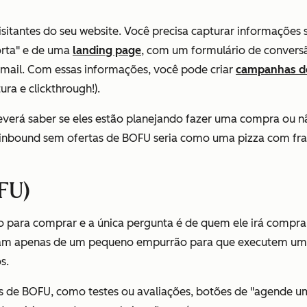
tantes do seu website. Você precisa capturar informações so
orta" e de uma
landing page
, com um formulário de conversã
-mail. Com essas informações, você pode criar
campanhas de
ra e clickthrough!).
everá saber se eles estão planejando fazer uma compra ou nã
 inbound sem ofertas de BOFU seria como uma pizza com fran
FU)
to para comprar e a única pergunta é de quem ele irá comprar.
isam apenas de um pequeno empurrão para que executem uma 
s.
as de BOFU, como testes ou avaliações, botões de "agende um