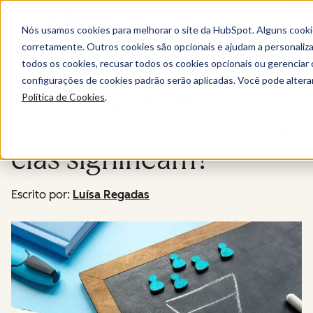
Menu
Nós usamos cookies para melhorar o site da HubSpot. Alguns cooki
corretamente. Outros cookies são opcionais e ajudam a personalizar
Blog/sales
todos os cookies, recusar todos os cookies opcionais ou gerencia
configurações de cookies padrão serão aplicadas. Você pode alter
Quais são as etapas do
Política de Cookies
.
funil de vendas e o que
elas significam?
Escrito por:
Luísa Regadas