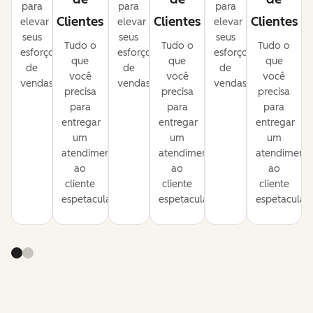
para
para
para
Clientes
Clientes
Clientes
elevar
elevar
elevar
seus
seus
seus
Tudo o
Tudo o
Tudo o
esforços
esforços
esforços
que
que
que
de
de
de
você
você
você
vendas.
vendas.
vendas.
precisa
precisa
precisa
para
para
para
entregar
entregar
entregar
um
um
um
atendimento
atendimento
atendiment
ao
ao
ao
cliente
cliente
cliente
espetacular.
espetacular.
espetacular.