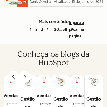
Denis Oliveira
Atualizado
15 de junho de 2026
Mais conteúdo
Ir para a
1
2
3
4
20
38
39
próxima
...
...
página
Conheça os blogs da
HubSpot
Vendas
Vendas
Vendas
Gestão
Gestão
Gestão
Estratégias
Estratégias
Estratégias
de
de
de