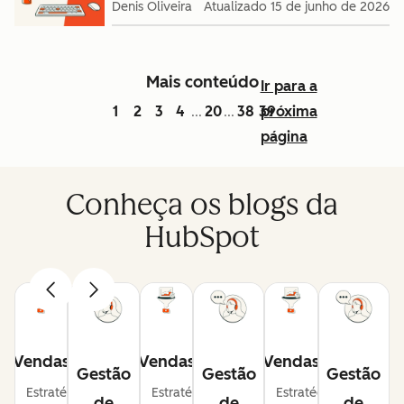
Denis Oliveira
Atualizado
15 de junho de 2026
Mais conteúdo
Ir para a
1
2
3
4
20
38
39
próxima
...
...
página
Conheça os blogs da
HubSpot
Vendas
Vendas
Vendas
Gestão
Gestão
Gestão
Estratégias
Estratégias
Estratégias
de
de
de