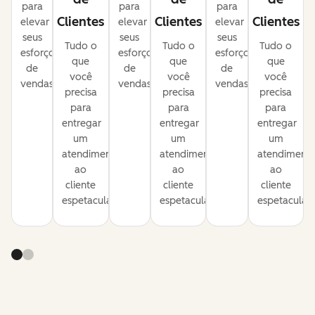
para
para
para
Clientes
Clientes
Clientes
elevar
elevar
elevar
seus
seus
seus
Tudo o
Tudo o
Tudo o
esforços
esforços
esforços
que
que
que
de
de
de
você
você
você
vendas.
vendas.
vendas.
precisa
precisa
precisa
para
para
para
entregar
entregar
entregar
um
um
um
atendimento
atendimento
atendiment
ao
ao
ao
cliente
cliente
cliente
espetacular.
espetacular.
espetacular.