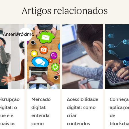
Artigos relacionados
Anterior
Próximo
isrupção
Mercado
Acessibilidade
Conheça
igital: o
digital:
digital: como
aplicaçõ
ue é e
entenda
criar
de
uais os
como
conteúdos
blockcha