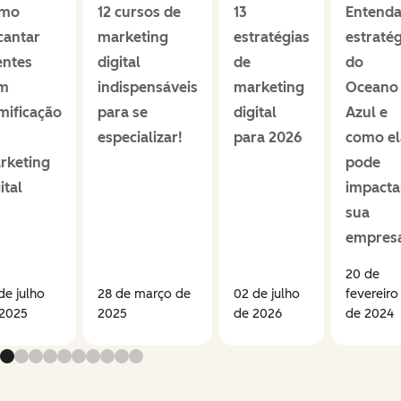
mo
12 cursos de
13
Entenda
cantar
marketing
estratégias
estratég
entes
digital
de
do
m
indispensáveis
marketing
Oceano
mificação
para se
digital
Azul e
especializar!
para 2026
como el
rketing
pode
ital
impacta
sua
empres
20 de
de julho
28 de março de
02 de julho
fevereiro
 2025
2025
de 2026
de 2024