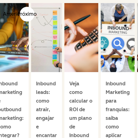
Anterior
Próximo
Inbound
Inbound
Veja
Inbound
marketing
leads:
como
Marketing
e
como
calcular o
para
outbound
atrair,
ROI de
franquias:
marketing:
engajar
um plano
saiba
como
e
de
como
integrar?
encantar
Inbound
aplicar