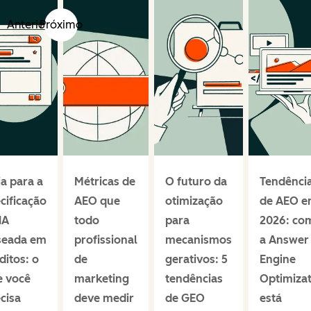
Anterior
Próximo
a para a
Métricas de
O futuro da
Tendênci
cificação
AEO que
otimização
de AEO 
IA
todo
para
2026: co
seada em
profissional
mecanismos
a Answer
ditos: o
de
gerativos: 5
Engine
e você
marketing
tendências
Optimiza
cisa
deve medir
de GEO
está