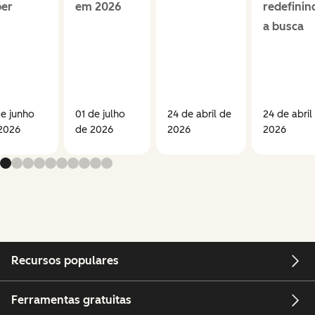
ber
em 2026
redefinin
a busca
de junho
01 de julho
24 de abril de
24 de abril
2026
de 2026
2026
2026
Recursos populares
Ferramentas gratuitas