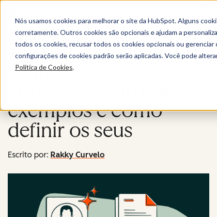
Menu
Nós usamos cookies para melhorar o site da HubSpot. Alguns cooki
corretamente. Outros cookies são opcionais e ajudam a personalizar
Blog/marketing
todos os cookies, recusar todos os cookies opcionais ou gerencia
configurações de cookies padrão serão aplicadas. Você pode alter
O que é KPI? Guia
Política de Cookies
.
completo com tipos,
exemplos e como
definir os seus
Escrito por:
Rakky Curvelo