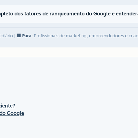
pleto dos fatores de ranqueamento do Google e entend
ediário
|
🏢 Para:
Profissionais de marketing, empreendedores e cria
ciente?
 do Google