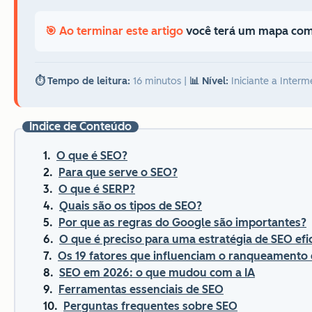
🎯 Ao terminar este artigo
você terá um mapa com
⏱️ Tempo de leitura:
16 minutos
|
📊 Nível:
Iniciante a Interm
Índice de Conteúdo
O que é SEO?
Para que serve o SEO?
O que é SERP?
Quais são os tipos de SEO?
Por que as regras do Google são importantes?
O que é preciso para uma estratégia de SEO efi
Os 19 fatores que influenciam o ranqueamento
SEO em 2026: o que mudou com a IA
Ferramentas essenciais de SEO
Perguntas frequentes sobre SEO