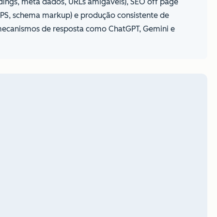
dings, meta dados, URLs amigáveis), SEO off page
TTPS, schema markup) e produção consistente de
 mecanismos de resposta como ChatGPT, Gemini e