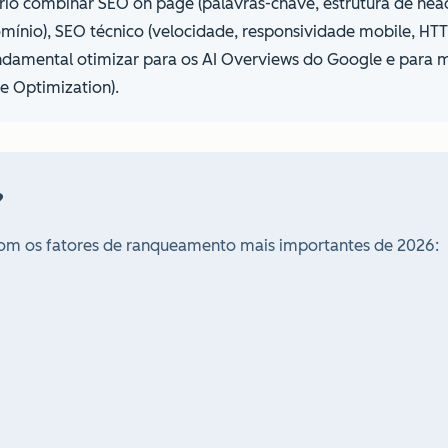
ário combinar SEO on page (palavras-chave, estrutura de hea
domínio), SEO técnico (velocidade, responsividade mobile, H
undamental otimizar para os AI Overviews do Google e para
e Optimization).
?
om os fatores de ranqueamento mais importantes de 2026:
s