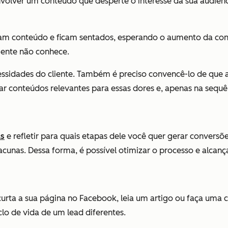
lver um conteúdo que desperte o interesse da sua audiênci
am conteúdo e ficam sentados, esperando o aumento da con
liente não conhece.
ssidades do cliente. Também é preciso convencê-lo de que a
r conteúdos relevantes para essas dores e, apenas na sequên
as
e refletir para quais etapas dele você quer gerar conversõ
lacunas. Dessa forma, é possível otimizar o processo e alcanç
, curta a sua página no Facebook, leia um artigo ou faça um
clo de vida de um lead diferentes.