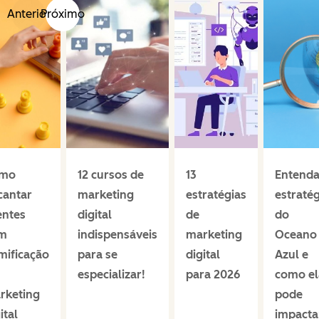
Anterior
Próximo
mo
12 cursos de
13
Entenda
cantar
marketing
estratégias
estratég
entes
digital
de
do
m
indispensáveis
marketing
Oceano
mificação
para se
digital
Azul e
especializar!
para 2026
como el
rketing
pode
ital
impacta