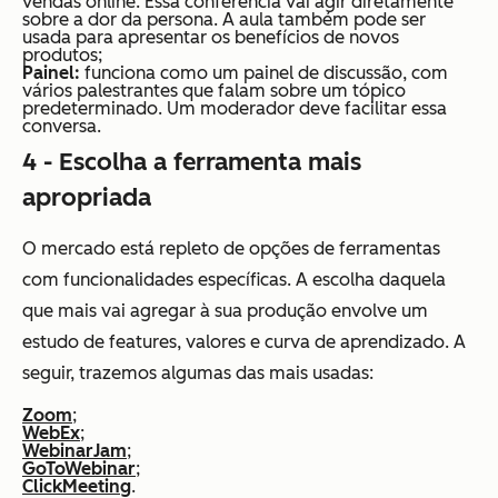
vendas online. Essa conferência vai agir diretamente
sobre a dor da persona. A aula também pode ser
usada para apresentar os benefícios de novos
produtos;
Painel:
funciona como um painel de discussão, com
vários palestrantes que falam sobre um tópico
predeterminado. Um moderador deve facilitar essa
conversa.
4 - Escolha a ferramenta mais
apropriada
O mercado está repleto de opções de ferramentas
com funcionalidades específicas. A escolha daquela
que mais vai agregar à sua produção envolve um
estudo de features, valores e curva de aprendizado. A
seguir, trazemos algumas das mais usadas:
Zoom
;
WebEx
;
WebinarJam
;
GoToWebinar
;
ClickMeeting
.