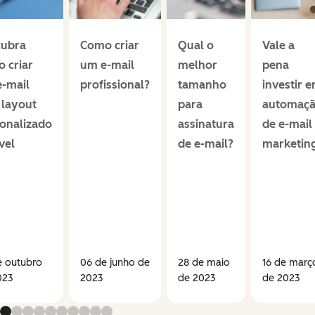
cubra
Como criar
Qual o
Vale a
 criar
um e-mail
melhor
pena
-mail
profissional?
tamanho
investir 
layout
para
automaç
onalizado
assinatura
de e-mail
vel
de e-mail?
marketin
e outubro
06 de junho de
28 de maio
16 de març
023
2023
de 2023
de 2023