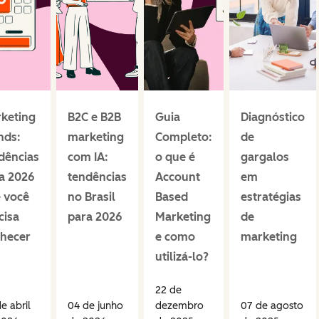
keting
B2C e B2B
Guia
Diagnóstico
nds:
marketing
Completo:
de
dências
com IA:
o que é
gargalos
a 2026
tendências
Account
em
 você
no Brasil
Based
estratégias
cisa
para 2026
Marketing
de
hecer
e como
marketing
utilizá-lo?
22 de
e abril
04 de junho
dezembro
07 de agosto