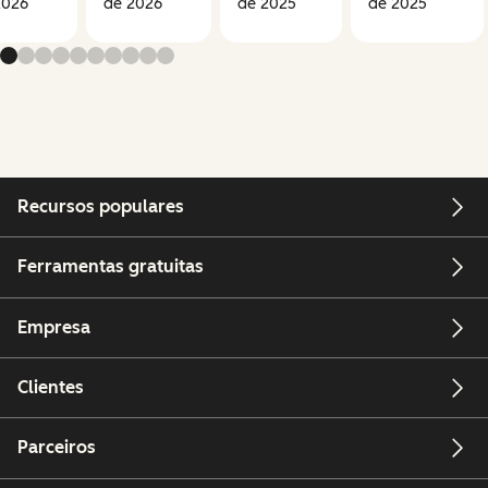
2026
de 2026
de 2025
de 2025
Recursos populares
Ferramentas gratuitas
Empresa
Clientes
Parceiros